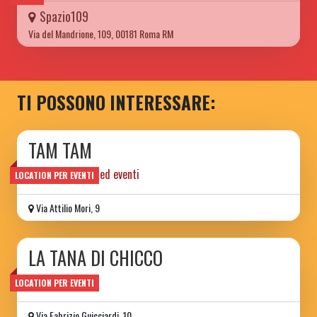
Spazio109
Via del Mandrione, 109, 00181 Roma RM
TI POSSONO INTERESSARE:
TAM TAM
locale per feste ed eventi
LOCATION PER EVENTI
Via Attilio Mori, 9
LA TANA DI CHICCO
sala per feste
LOCATION PER EVENTI
Via Fabrizio Guicciardi, 10