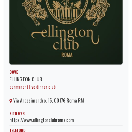
DOVE
ELLINGTON CLUB
permanent live dinner club
Via Anassimandro, 15, 00176 Roma RM
SITO WEB
https://www.ellingtonclubroma.com
TELEFONO