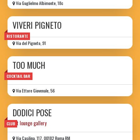
Via Guglielmo Albimonte, 18c
VIVERI PIGNETO
RISTORANTE
Via del Pigneto, 91
TOO MUCH
wine bar
COCKTAIL BAR
Via Ettore Giovenale, 56
DODICI POSE
art lounge gallery
CLUB
Via Casilina, 117, 00182 Roma RM