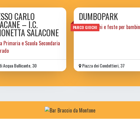
ESSO CARLO
DUMBOPARK
ACANE – I.C.
parco giochi e feste per bambin
PARCO GIOCHI
MONETTA SALACONE
a Primaria e Scuola Secondaria
Grado
di Acqua Bullicante, 30
Piazza dei Condottieri, 37