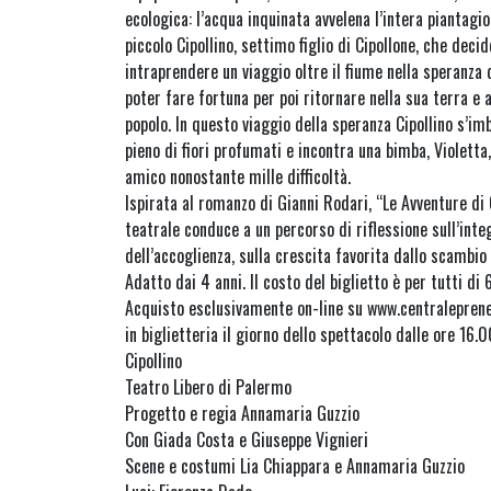
ecologica: l’acqua inquinata avvelena l’intera piantagi
piccolo Cipollino, settimo figlio di Cipollone, che dec
intraprendere un viaggio oltre il fiume nella speranza 
poter fare fortuna per poi ritornare nella sua terra e a
popolo. In questo viaggio della speranza Cipollino s’im
pieno di fiori profumati e incontra una bimba, Violetta
amico nonostante mille difficoltà.
Ispirata al romanzo di Gianni Rodari, “Le Avventure di C
teatrale conduce a un percorso di riflessione sull’inte
dell’accoglienza, sulla crescita favorita dallo scambio 
Adatto dai 4 anni. Il costo del biglietto è per tutti di 
Acquisto esclusivamente on-line su www.centraleprene
in biglietteria il giorno dello spettacolo dalle ore 16.0
Cipollino
Teatro Libero di Palermo
Progetto e regia Annamaria Guzzio
Con Giada Costa e Giuseppe Vignieri
Scene e costumi Lia Chiappara e Annamaria Guzzio