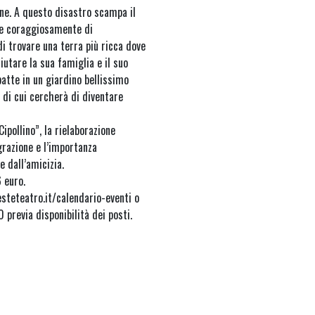
one. A questo disastro scampa il
ide coraggiosamente di
di trovare una terra più ricca dove
iutare la sua famiglia e il suo
batte in un giardino bellissimo
, di cui cercherà di diventare
ipollino”, la rielaborazione
grazione e l’importanza
e dall’amicizia.
6 euro.
steteatro.it/calendario-eventi o
0 previa disponibilità dei posti.