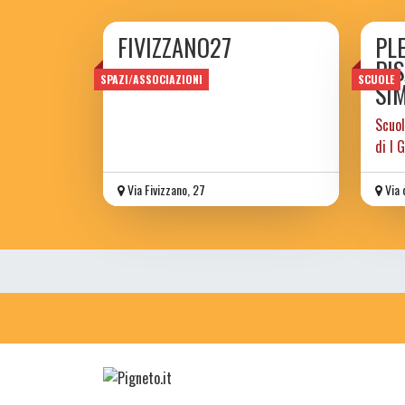
FIVIZZANO27
PL
PIS
SPAZI/ASSOCIAZIONI
SCUOLE
SI
Scuol
di I 
Via Fivizzano, 27
Via 