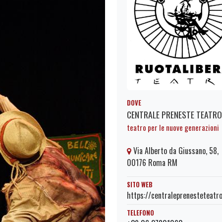
DOVE
CENTRALE PRENESTE TEATRO
teatro per le nuove generazioni
Via Alberto da Giussano, 58,
00176 Roma RM
SITO WEB
https://centraleprenesteteatro
TELEFONO