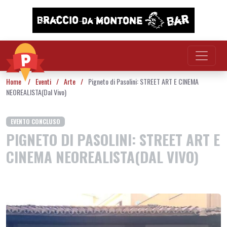
Vai al contenuto
Home
/
Eventi
/
Arte
/
Pigneto di Pasolini: STREET ART E CINEMA
NEOREALISTA(Dal Vivo)
EVENTO CONCLUSO
PIGNETO DI PASOLINI: STREET ART E
CINEMA NEOREALISTA(DAL VIVO)