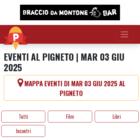
Vai al contenuto
EVENTI AL PIGNETO | MAR 03 GIU
2025
MAPPA EVENTI DI MAR 03 GIU 2025 AL
PIGNETO
Tutti
Film
Libri
Incontri