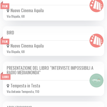
FILM
Nuovo Cinema Aquila
Via l'Aquila, 68
BIRD
DA GIO 08/05 A MER 04/06 2025
FILM
Nuovo Cinema Aquila
Via l'Aquila, 68
PRESENTAZIONE DEL LIBRO “INTERVISTE IMPOSSIBILI A
MAR 03/06 2025
RADIO MEDIAINONDA”
LIBRI
Tempesta in Testa
Via Antonio Tempesta, 110