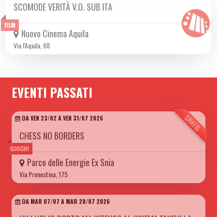
SCOMODE VERITÀ V.O. SUB ITA
DA GIO 29/05 A MER 18/06 2025
FILM
Nuovo Cinema Aquila
Via l'Aquila, 68
EVENTI PASSATI
GRATIS
DA VEN 23/02 A VEN 31/07 2026
CHESS NO BORDERS
GIOCHI
Parco delle Energie Ex Snia
Via Prenestina, 175
DA MAR 07/07 A MAR 28/07 2026