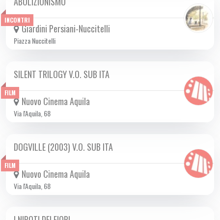
ABOLIZIONISMO
DA MAR 03/06 A VEN 27/06 2025
INCONTRI
Giardini Persiani-Nuccitelli
Piazza Nuccitelli
SILENT TRILOGY V.O. SUB ITA
DA GIO 22/05 A DOM 15/06 2025
FILM
Nuovo Cinema Aquila
Via l'Aquila, 68
DOGVILLE (2003) V.O. SUB ITA
DA LUN 02/06 A MER 04/06 2025
FILM
Nuovo Cinema Aquila
Via l'Aquila, 68
I NIPOTI DEI FIORI