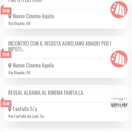
DA LUN 26/05 A MER 04/06 2025
FILM
Nuovo Cinema Aquila
Via l'Aquila, 68
INCONTRO CON IL REGISTA AURELIANO AMADEI PER I
MAR 03/06 2025
NIPOTI…
FILM
Nuovo Cinema Aquila
Via l'Aquila, 68
REVEAL ALBANIA AL KINEMA FANFULLA
DA MAR 03/06 A MAR 24/06 2025
FILM
Fanfulla 5/a
Via Fanfulla da Lodi, 5a