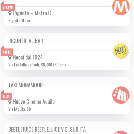
VISITE
Pigneto – Metro C
Pigneto, Italia
INCONTRI AL BAR
DA GIO 19/09 A DOM 06/10 2024
ARTE
Necci dal 1924
Via Fanfulla da Lodi, 68, 00176 Roma
TAXI MONAMOUR
DA GIO 19/09 A MAR 01/10 2024
FILM
Nuovo Cinema Aquila
Via l'Aquila, 68
BEETLEJUICE BEETLEJUICE V.O. SUB ITA
DA GIO 26/09 A MAR 01/10 2024