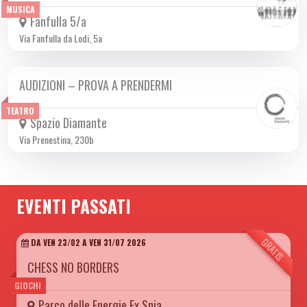
MUSICA
Fanfulla 5/a
Via Fanfulla da Lodi, 5a
AUDIZIONI – PROVA A PRENDERMI
LUN 30/09 2024
TEATRO
Spazio Diamante
Via Prenestina, 230b
EVENTI PASSATI
GRATIS
DA VEN 23/02 A VEN 31/07 2026
CHESS NO BORDERS
GIOCHI
Parco delle Energie Ex Snia