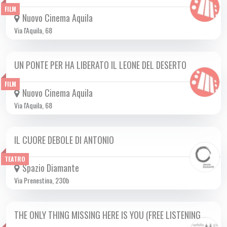
FILM
Nuovo Cinema Aquila
Via l'Aquila, 68
UN PONTE PER HA LIBERATO IL LEONE DEL DESERTO
DA LUN 16/09 A LUN 30/09 2024
FILM
Nuovo Cinema Aquila
Via l'Aquila, 68
IL CUORE DEBOLE DI ANTONIO
DA LUN 30/09 A MER 02/10 2024
TEATRO
Spazio Diamante
Via Prenestina, 230b
THE ONLY THING MISSING HERE IS YOU (FREE LISTENING…
LUN 30/09 2024