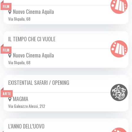
FILM
Nuovo Cinema Aquila
Via l'Aquila, 68
IL TEMPO CHE CI VUOLE
DA GIO 26/09 A MER 16/10 2024
FILM
Nuovo Cinema Aquila
Via l'Aquila, 68
EXISTENTIAL SAFARI / OPENING
LUN 30/09 2024
ARTE
MAGMA
Via Galeazzo Alessi, 212
L’ANNO DELL’UOVO
DA GIO 26/09 A MAR 01/10 2024