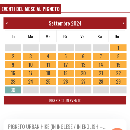
EVENTI DEL MESE AL PIGNETO
Settembre 2024
<
>
Lu
Ma
Me
Gi
Ve
Sa
Do
1
2
3
4
5
6
7
8
9
10
11
12
13
14
15
16
17
18
19
20
21
22
23
24
25
26
27
28
29
30
INSERISCI UN EVENTO
PIGNETO URBAN HIKE (IN INGLESE / IN ENGLISH –…
DA LUN 02/09 A SAB 23/11 2024