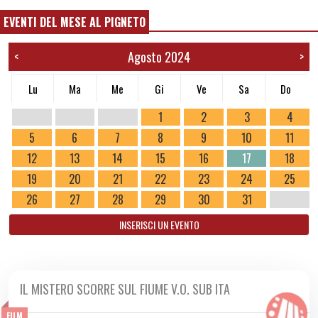
EVENTI DEL MESE AL PIGNETO
Agosto 2024
<
>
Lu
Ma
Me
Gi
Ve
Sa
Do
1
2
3
4
5
6
7
8
9
10
11
12
13
14
15
16
17
18
19
20
21
22
23
24
25
26
27
28
29
30
31
INSERISCI UN EVENTO
IL MISTERO SCORRE SUL FIUME V.O. SUB ITA
DA GIO 08/08 A MER 04/09 2024
FILM