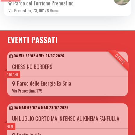
Parco del Torrione Prenestino
Via Prenestina, 73, 00176 Roma
EVENTI PASSATI
GRATIS
DA VEN 23/02 A VEN 31/07 2026
CHESS NO BORDERS
GIOCHI
Parco delle Energie Ex Snia
Via Prenestina, 175
DA MAR 07/07 A MAR 28/07 2026
UN LUGLIO CORTO MA INTENSO AL KINEMA FANFULLA
FILM