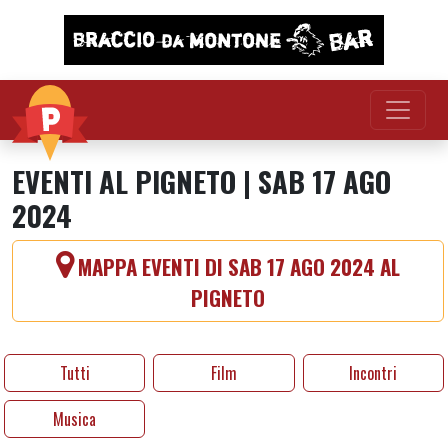
Vai al contenuto
EVENTI AL PIGNETO | SAB 17 AGO
2024
MAPPA EVENTI DI SAB 17 AGO 2024 AL
PIGNETO
Tutti
Film
Incontri
Musica