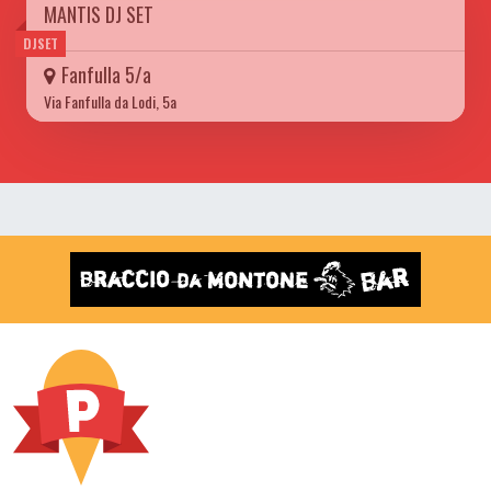
MANTIS DJ SET
DJSET
Fanfulla 5/a
Via Fanfulla da Lodi, 5a