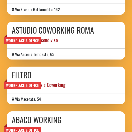
Via Erasmo Gattamelata, 142
ASTUDIO COWORKING ROMA
spazio di lavoro condiviso
WORKPLACE & OFFICE
Via Antonio Tempesta, 63
FILTRO
Independent Music Coworking
WORKPLACE & OFFICE
Via Macerata, 54
ABACO WORKING
WORKPLACE & OFFICE