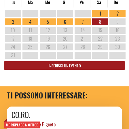
Lu
Ma
Me
Gi
Ve
Sa
Do
1
2
3
4
5
6
7
8
9
10
11
12
13
14
15
16
17
18
19
20
21
22
23
24
25
26
27
28
29
30
31
INSERISCI UN EVENTO
TI POSSONO INTERESSARE:
CO.RO.
Coworking Rome Pigneto
WORKPLACE & OFFICE