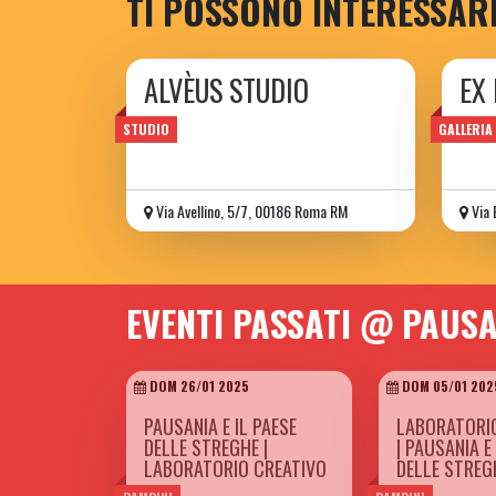
TI POSSONO INTERESSAR
ALVÈUS STUDIO
EX
art &
STUDIO
GALLERIA
Via Avellino, 5/7, 00186 Roma RM
Via 
EVENTI PASSATI @ PAUS
DOM 26/01 2025
DOM 05/01 202
PAUSANIA E IL PAESE
LABORATORI
DELLE STREGHE |
| PAUSANIA E
LABORATORIO CREATIVO
DELLE STREG