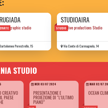
E:
 RUGIADA
STUDIOAIRA
 photographic studio
Creative productions Studio
 D'ARTE
STUDIO
Bartolomeo Perestrello, 15
Via Conte di Carmagnola, 14
ANIA STUDIO
5
MER 03/07 2024
MAR 02/07 2
O CREATIVO
PRESENTAZIONE E
OCEAN CLIM
 IL PAESE
PROIEZIONE DI “L’ULTIMO
HE
PIANO”