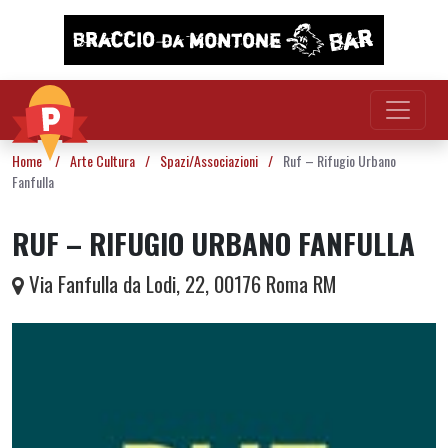
Vai al contenuto
Home
/
Arte Cultura
/
Spazi/Associazioni
/
Ruf – Rifugio Urbano
Fanfulla
RUF – RIFUGIO URBANO FANFULLA
Via Fanfulla da Lodi, 22, 00176 Roma RM