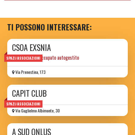
TI POSSONO INTERESSARE:
CSOA EXSNIA
centro sociale occupato autogestito
SPAZI/ASSOCIAZIONI
Via Prenestina, 173
CAPIT CLUB
SPAZI/ASSOCIAZIONI
Via Guglielmo Albimonte, 30
A SUD ONLUS