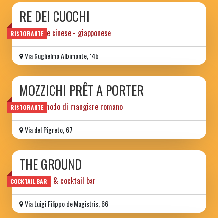
RE DEI CUOCHI
ristorante cinese - giapponese
RISTORANTE
Via Guglielmo Albimonte, 14b
MOZZICHI PRÊT A PORTER
il nuovo modo di mangiare romano
RISTORANTE
Via del Pigneto, 67
THE GROUND
restaurant & cocktail bar
COCKTAIL BAR
Via Luigi Filippo de Magistris, 66