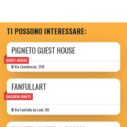
TI POSSONO INTERESSARE:
PIGNETO GUEST HOUSE
GUEST HOUSE
Via Zenodossio, 258
FANFULLART
guest house
GALLERIA D'ARTE
Via Fanfulla da Lodi, 60