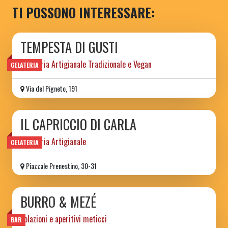
TI POSSONO INTERESSARE:
TEMPESTA DI GUSTI
Gelateria Artigianale Tradizionale e Vegan
GELATERIA
Via del Pigneto, 191
IL CAPRICCIO DI CARLA
Gelateria Artigianale
GELATERIA
Piazzale Prenestino, 30-31
BURRO & MEZÉ
colazioni e aperitivi meticci
BAR