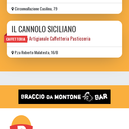
Circonvallazione Casilina, 79
IL CANNOLO SICILIANO
Gelateria Artigianale Caffetteria Pasticceria
CAFFETTERIA
P.za Roberto Malatesta, 16/B