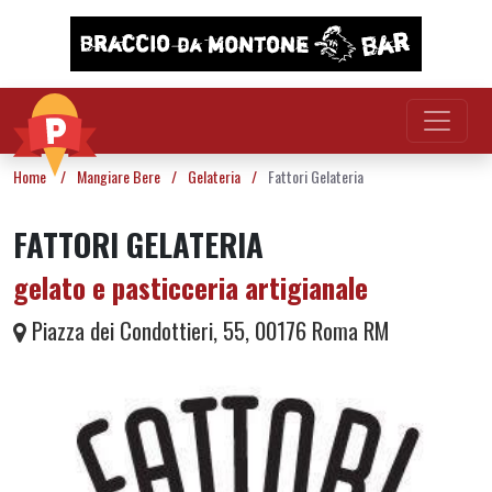
Vai al contenuto
Home
/
Mangiare Bere
/
Gelateria
/
Fattori Gelateria
FATTORI GELATERIA
gelato e pasticceria artigianale
Piazza dei Condottieri, 55, 00176 Roma RM