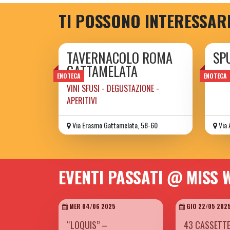
TI POSSONO INTERESSAR
TAVERNACOLO ROMA
SP
GATTAMELATA
gast
ENOTECA
ENOTECA
VINI SFUSI - DEGUSTAZIONE -
APERITIVI
Via Erasmo Gattamelata, 58-60
Via 
EVENTI PASSATI @ MISS 
MER 04/06 2025
GIO 22/05 202
“LOQUIS” –
43 CASSETTE