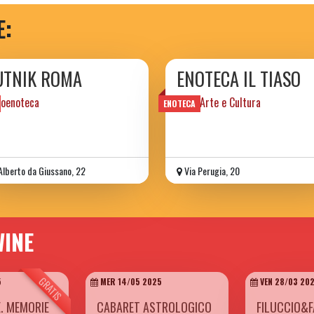
E:
UTNIK ROMA
ENOTECA IL TIASO
roenoteca
Vino, Arte e Cultura
ENOTECA
Alberto da Giussano, 22
Via Perugia, 20
WINE
GRATIS
5
MER 14/05 2025
VEN 28/03 20
. MEMORIE
CABARET ASTROLOGICO
FILUCCIO&F