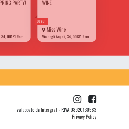
PRING PARTY!
WINE
DJSET
e
Miss Wine
Via degli Angeli, 34, 00181 Roma RM
Via degli Angeli, 34, 00181 Roma RM
sviluppato da
Intergraf
- P.IVA 08920130583
Privacy Policy