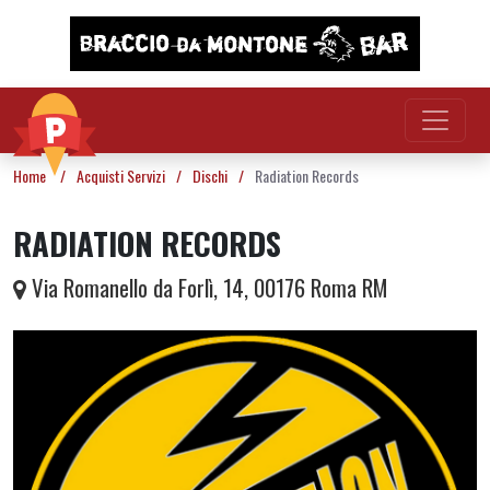
Vai al contenuto
Home
/
Acquisti Servizi
/
Dischi
/
Radiation Records
RADIATION RECORDS
Via Romanello da Forlì, 14, 00176 Roma RM