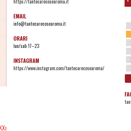
<
https://tantecarecosearoma.it
EMAIL
info@tantecarecosearoma.it
ORARI
lun/sab 17–23
INSTAGRAM
https://www.instagram.com/tantecarecosearoma/
FA
tan
TLnKXs_A4neAVDaURE6cNMYT2j/view