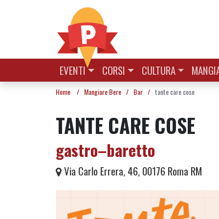
Vai al contenuto
EVENTI
CORSI
CULTURA
MANGIA
Home
/
Mangiare Bere
/
Bar
/
tante care cose
TANTE CARE COSE
gastro–baretto
Via Carlo Errera, 46, 00176 Roma RM