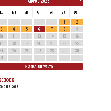
Agosto 2026
>
Lu
Ma
Me
Gi
Ve
Sa
Do
1
2
3
4
5
6
7
8
9
10
11
12
13
14
15
16
17
18
19
20
21
22
23
24
25
26
27
28
29
30
31
INSERISCI UN EVENTO
CEBOOK
te care cose