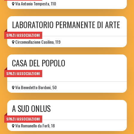
Via Antonio Tempesta, 110
LABORATORIO PERMANENTE DI ARTE
SPAZI/ASSOCIAZIONI
Circonvallazione Casilina, 119
CASA DEL POPOLO
di Torpignattara
SPAZI/ASSOCIAZIONI
Via Benedetto Bordoni, 50
A SUD ONLUS
SPAZI/ASSOCIAZIONI
Via Romanello da Forlì, 18