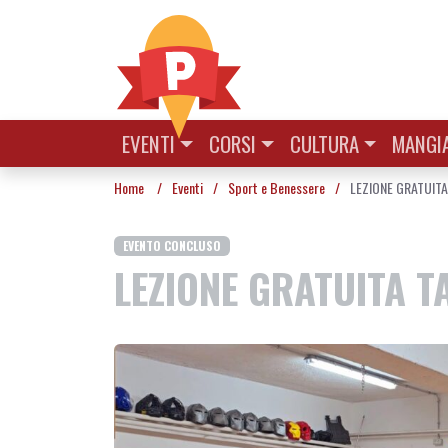
Vai al contenuto
EVENTI
CORSI
CULTURA
MANGIA
Home
/
Eventi
/
Sport e Benessere
/
LEZIONE GRATUITA
EVENTO CONCLUSO
LEZIONE GRATUITA T