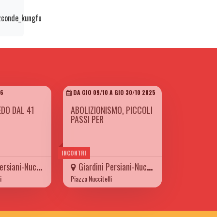
zconde_kungfu
26
DA GIO 09/10 A GIO 30/10 2025
EDO DAL 41
ABOLIZIONISMO, PICCOLI
PASSI PER
INCONTRI
iani-Nuccitelli
Giardini Persiani-Nuccitelli
i
Piazza Nuccitelli