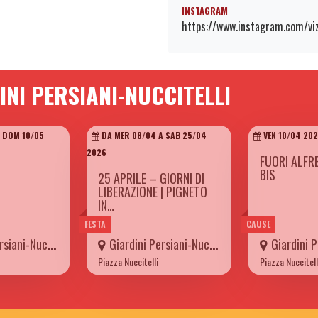
INSTAGRAM
https://www.instagram.com/vi
INI PERSIANI-NUCCITELLI
 DOM 10/05
DA MER 08/04 A SAB 25/04
VEN 10/04 20
2026
FUORI ALFR
BIS
25 APRILE – GIORNI DI
LIBERAZIONE | PIGNETO
IN…
FESTA
CAUSE
ani-Nuccitelli
Giardini Persiani-Nuccitelli
Giardini Pers
Piazza Nuccitelli
Piazza Nuccitell