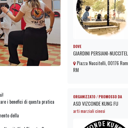
DOVE
GIARDINI PERSIANI-NUCCITEL
Piazza Nuccitelli, 00176 Ro
RM
i!
ORGANIZZATO / PROMOSSO DA
are i benefici di questa pratica
ASD VIZCONDE KUNG FU
arti marziali cinesi
mento della