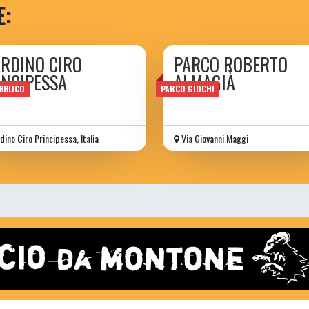
E:
ARDINO CIRO
PARCO ROBERTO
INCIPESSA
ALMAGIÀ
BBLICO
PARCO GIOCHI
dino Ciro Principessa, Italia
Via Giovanni Maggi