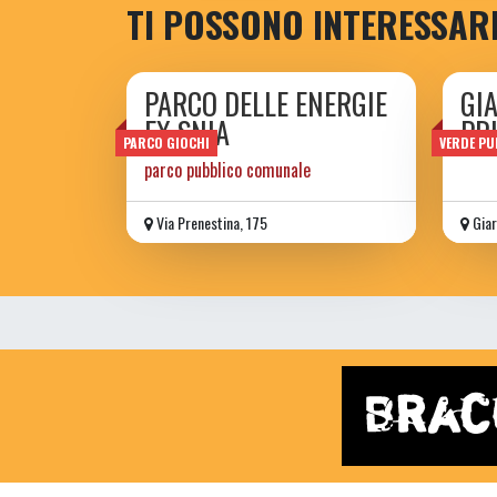
TI POSSONO INTERESSAR
PARCO DELLE ENERGIE
GI
EX SNIA
PR
PARCO GIOCHI
VERDE PU
parco pubblico comunale
Via Prenestina, 175
Giar