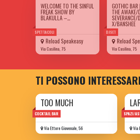
WELCOME TO THE SINFUL
GOTHIC BAR 
FREAK SHOW BY
THE AWAKE/D
BLÄKULLA –…
SEVERANCE/
X/BANSHEE
SPETTACOLI
DJSET
Reload Speakeasy
Reload Sp
Via Casilina, 75
Via Casilina, 75
TI POSSONO INTERESSAR
TOO MUCH
LA
wine bar
proge
COCKTAIL BAR
SPAZI/AS
Via Ettore Giovenale, 56
Via 