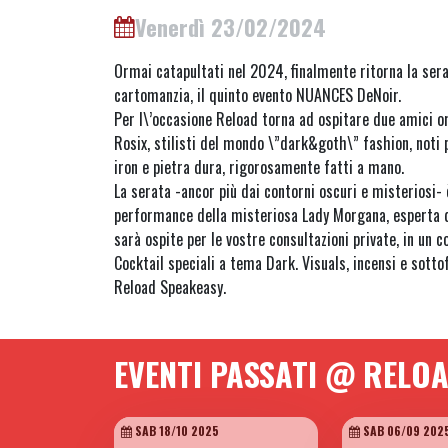
Venerdì 23/02/2024
Ormai catapultati nel 2024, finalmente ritorna la ser
cartomanzia, il quinto evento NUANCES DeNoir.
Per l\’occasione Reload torna ad ospitare due amici o
Rosix, stilisti del mondo \”dark&goth\” fashion, noti p
iron e pietra dura, rigorosamente fatti a mano.
La serata -ancor più dai contorni oscuri e misteriosi
performance della misteriosa Lady Morgana, esperta d
sarà ospite per le vostre consultazioni private, in un c
Cocktail speciali a tema Dark. Visuals, incensi e sott
Reload Speakeasy.
EVENTI PASSATI @ RELO
SAB 18/10 2025
SAB 06/09 202