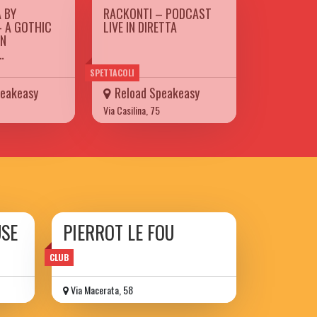
 BY
RACKONTI – PODCAST
 A GOTHIC
LIVE IN DIRETTA
ON
…
SPETTACOLI
peakeasy
Reload Speakeasy
Via Casilina, 75
USE
PIERROT LE FOU
CLUB
Via Macerata, 58