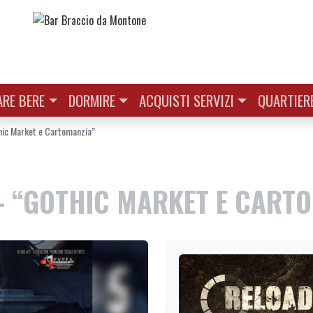
RE BERE
DORMIRE
ACQUISTI SERVIZI
QUARTIER
ic Market e Cartomanzia”
– “GOTHIC MARKET E CART