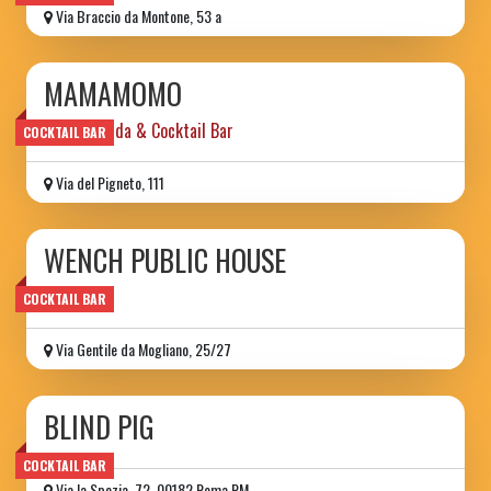
Via Braccio da Montone, 53 a
MAMAMOMO
Cucina Ibrida & Cocktail Bar
COCKTAIL BAR
Via del Pigneto, 111
WENCH PUBLIC HOUSE
pub
COCKTAIL BAR
Via Gentile da Mogliano, 25/27
BLIND PIG
COCKTAIL BAR
Via la Spezia, 72, 00182 Roma RM