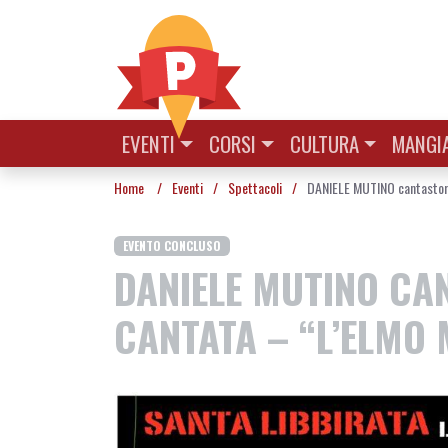
Vai al contenuto
EVENTI
CORSI
CULTURA
MANGIA
Home
/
Eventi
/
Spettacoli
/
DANIELE MUTINO cantastor
EVENTO CONCLUSO
DANIELE MUTINO CAN
CANTATA – “L’ELMO 