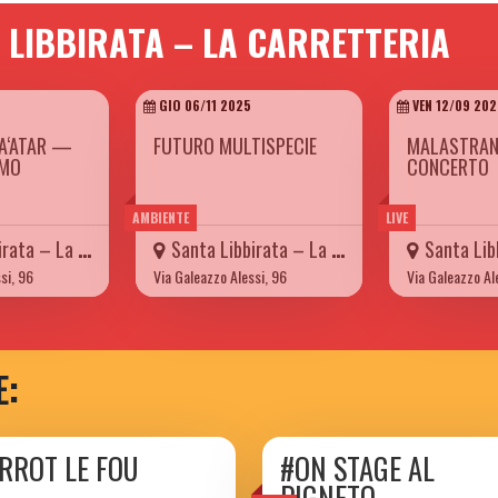
 LIBBIRATA – LA CARRETTERIA
5
GIO 06/11 2025
VEN 12/09 202
A‘ATAR —
FUTURO MULTISPECIE
MALASTRAN
IMO
CONCERTO
AMBIENTE
LIVE
– La Carretteria
Santa Libbirata – La Carretteria
Santa Libbirat
si, 96
Via Galeazzo Alessi, 96
Via Galeazzo Al
E:
ERROT LE FOU
#ON STAGE AL
PIGNETO