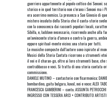
guerriero appartenente al popolo celtico dei Senoni; s
storico e in quel territorio non c’erano i Senoni ma i P
era acerrimo nemico. La presenza a San Ginesio di qu
mistero insoluto della Storia che il canta-storie svel
con la conoscenza dai racconti popolari locali, caratte
Sibilla, e, laddove necessario, ricorrendo anche alla fa
un’avvincente storia d’amore e contro la guerra, ambi
eppure spiritual-mente vicino; una storia per tutti.
Le musiche composte dall’autore sono ispirate al mondo
Musici della Storia Cantata ricorrono a strumenti etnic
il nei e il charan-go, oltre ai loro strumenti base, che
contrabbasso e voci. Si tratta di una storia cantata 
commissione.
DANIELE MUTINO – cantastorie con fisarmonica; DANIE
bombardino, gaita bulgara, kaval, nei e voce; ALEX TAB
FRANCESCA GAMBERINI – canto. ASSUNTA PETROCCHI –
INGRESSO CON TESSERA ARCI + CONTRIBUTO ARTISTI