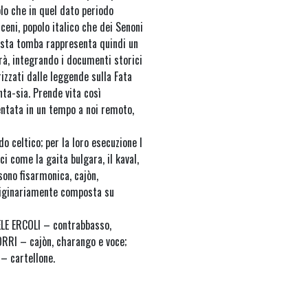
olo che in quel dato periodo
iceni, popolo italico che dei Senoni
esta tomba rappresenta quindi un
erà, integrando i documenti storici
rizzati dalle leggende sulla Fata
nta-sia. Prende vita così
entata in un tempo a noi remoto,
 celtico; per la loro esecuzione I
i come la gaita bulgara, il kaval,
 sono fisarmonica, cajòn,
originariamente composta su
LE ERCOLI – contrabbasso,
ORRI – cajòn, charango e voce;
 cartellone.