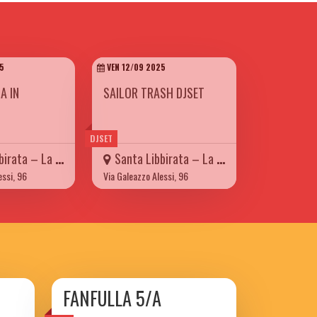
5
VEN 12/09 2025
A IN
SAILOR TRASH DJSET
DJSET
a – La Carretteria
Santa Libbirata – La Carretteria
essi, 96
Via Galeazzo Alessi, 96
FANFULLA 5/A