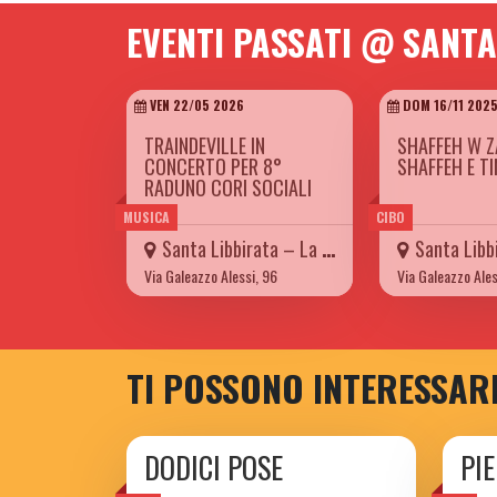
EVENTI PASSATI @ SANTA
VEN 22/05 2026
DOM 16/11 202
TRAINDEVILLE IN
SHAFFEH W Z
CONCERTO PER 8°
SHAFFEH E T
RADUNO CORI SOCIALI
MUSICA
CIBO
Santa Libbirata – La Carretteria
Santa Libbirata 
Via Galeazzo Alessi, 96
Via Galeazzo Ales
TI POSSONO INTERESSAR
DODICI POSE
PI