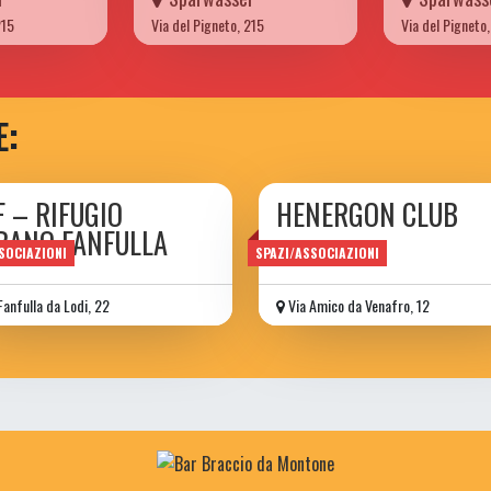
215
Via del Pigneto, 215
Via del Pigneto
E:
F – RIFUGIO
HENERGON CLUB
BANO FANFULLA
Ass. Culturale
SOCIAZIONI
SPAZI/ASSOCIAZIONI
Fanfulla da Lodi, 22
Via Amico da Venafro, 12