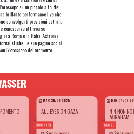
005 inizia a collaborare con un
’oroscopo su un piccolo sito. Nel
na brillante performance live che
 sue coinvolgenti previsioni astrali.
sue conoscenze attraverso
gici a Roma e in Italia, Astronza
iornalistiche. Le sue pagine social
 con l\’oroscopo del momento.
WASSER
MAR 30/09 2025
MER 04/06 20
L FOMENTO
ALL EYES ON GAZA
N N NON NO
ABRAHAM
INCONTRI
CAUSE
r
Sparwasser
Sparwass