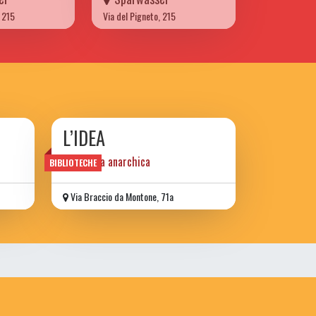
, 215
Via del Pigneto, 215
L’IDEA
biblioteca anarchica
BIBLIOTECHE
Via Braccio da Montone, 71a