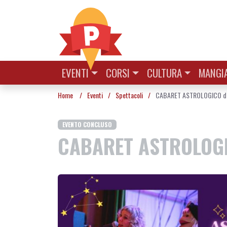
Vai al contenuto
EVENTI
CORSI
CULTURA
MANGIA
Home
/
Eventi
/
Spettacoli
/
CABARET ASTROLOGICO di
EVENTO CONCLUSO
CABARET ASTROLOGI