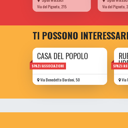
Via del Pigneto, 215
Via del Pigneto, 
TI POSSONO INTERESSAR
CASA DEL POPOLO
RU
UR
di Torpignattara
SPAZI/ASSOCIAZIONI
SPAZI/AS
Via Benedetto Bordoni, 50
Via 