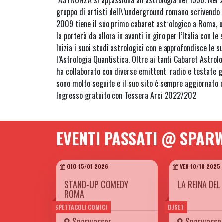
ASTRONZA si appassiona all’astrologia nel 1996. Nel 2
gruppo di artisti dell\’underground romano scrivendo l
2009 tiene il suo primo cabaret astrologico a Roma, u
la porterà da allora in avanti in giro per l’Italia con le
Inizia i suoi studi astrologici con e approfondisce le 
l’Astrologia Quantistica. Oltre ai tanti Cabaret Astrolo
ha collaborato con diverse emittenti radio e testate g
sono molto seguite e il suo sito è sempre aggiornato
Ingresso gratuito con Tessera Arci 2022/202
EVENTI PASSATI @ SPAR
GIO 15/01 2026
VEN 10/10 2025
STAND-UP COMEDY
LA REINA DE
ROMA
SPETTACOLI COMICI
DJSET
Sparwasser
Sparwasse