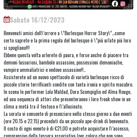
Sabato 16/12/2023
Benvenuti amici dell\’orrore a \”Burlesque Horror Story\”…come
certo saprete e la prima regola del burlesque è \”più urlate più loro
si spogliano!!!
Ebbene questa volta urlerete di paura, e forse anche di piacere tra
demoni lussuriosi, bambole assassine, possessioni demoniache,
vampire ammaliatrici e vedove assassine!!..
Assisterete ad un nuovo spettacolo di varietà burlesque ricco di
piccole storie terrificanti condite con tanta ironia e spirito macabro.
In scena le performer Lola Maldad, Dora Scompiglio ed Alma Rouge,
ed una sequenza di attori che presenteranno i loro freak show in un
clima a metá tra il festoso e l\’allucinato.
La serata vi consente di presenziare nello stesso giorno a due eventi
(ore 20.15 e 22.15) preceduti da un piccolo ape-drink di benvenuto.
Il costo di ogni evento è di €21.00 e potrete acquistare l\’accesso,
comprensivo della tessera associativa (per coloro che non sono