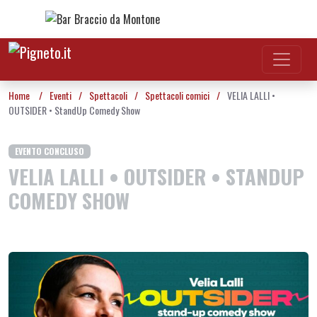
Vai al contenuto
Home
/
Eventi
/
Spettacoli
/
Spettacoli comici
/
VELIA LALLI •
OUTSIDER • StandUp Comedy Show
EVENTO CONCLUSO
VELIA LALLI • OUTSIDER • STANDUP
COMEDY SHOW