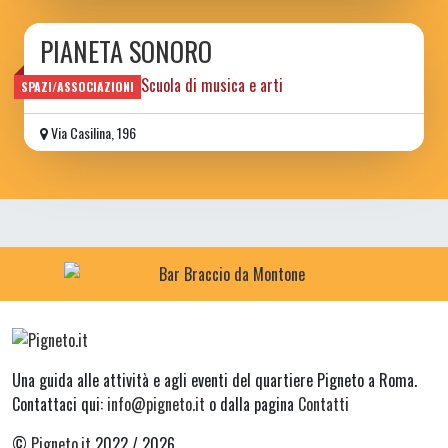
PIANETA SONORO
Spazio sociale e Scuola di musica e arti
SPAZI/ASSOCIAZIONI
Via Casilina, 196
Una guida alle attività e agli eventi del quartiere Pigneto a Roma.
Contattaci qui:
info@pigneto.it
o dalla pagina
Contatti
©
Pigneto.it
2022 / 2026