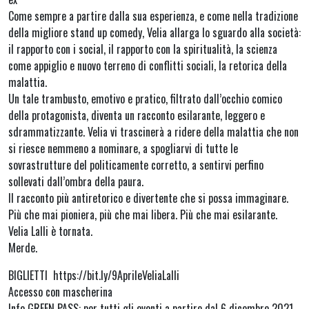
Come sempre a partire dalla sua esperienza, e come nella tradizione
della migliore stand up comedy, Velia allarga lo sguardo alla società:
il rapporto con i social, il rapporto con la spiritualità, la scienza
come appiglio e nuovo terreno di conflitti sociali, la retorica della
malattia.
Un tale trambusto, emotivo e pratico, filtrato dall’occhio comico
della protagonista, diventa un racconto esilarante, leggero e
sdrammatizzante. Velia vi trascinerà a ridere della malattia che non
si riesce nemmeno a nominare, a spogliarvi di tutte le
sovrastrutture del politicamente corretto, a sentirvi perfino
sollevati dall’ombra della paura.
Il racconto più antiretorico e divertente che si possa immaginare.
Più che mai pioniera, più che mai libera. Più che mai esilarante.
Velia Lalli è tornata.
Merde.
BIGLIETTI https://bit.ly/9AprileVeliaLalli
Accesso con mascherina
Info GREEN PASS: per tutti gli eventi a partire dal 6 dicembre 2021