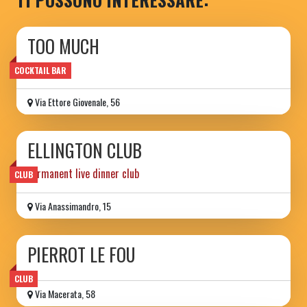
TOO MUCH
wine bar
COCKTAIL BAR
Via Ettore Giovenale, 56
ELLINGTON CLUB
permanent live dinner club
CLUB
Via Anassimandro, 15
PIERROT LE FOU
CLUB
Via Macerata, 58