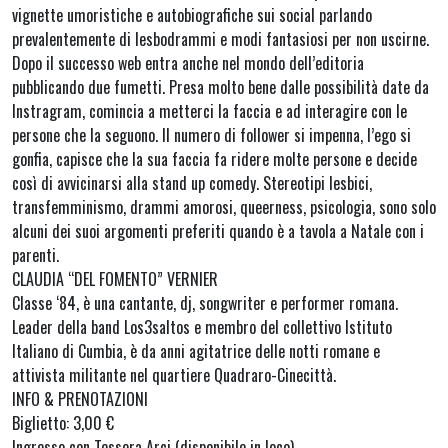
vignette umoristiche e autobiografiche sui social parlando
prevalentemente di lesbodrammi e modi fantasiosi per non uscirne.
Dopo il successo web entra anche nel mondo dell’editoria
pubblicando due fumetti. Presa molto bene dalle possibilità date da
Instragram, comincia a metterci la faccia e ad interagire con le
persone che la seguono. Il numero di follower si impenna, l’ego si
gonfia, capisce che la sua faccia fa ridere molte persone e decide
così di avvicinarsi alla stand up comedy. Stereotipi lesbici,
transfemminismo, drammi amorosi, queerness, psicologia, sono solo
alcuni dei suoi argomenti preferiti quando è a tavola a Natale con i
parenti.
CLAUDIA “DEL FOMENTO” VERNIER
Classe ‘84, è una cantante, dj, songwriter e performer romana.
Leader della band Los3saltos e membro del collettivo Istituto
Italiano di Cumbia, è da anni agitatrice delle notti romane e
attivista militante nel quartiere Quadraro-Cinecittà.
INFO & PRENOTAZIONI
Biglietto: 3,00 €
Ingresso con Tessera Arci (disponibile in loco)