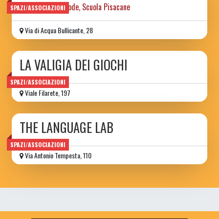
ex casa del custode, Scuola Pisacane
SPAZI/ASSOCIAZIONI
Via di Acqua Bullicante, 28
LA VALIGIA DEI GIOCHI
SPAZI/ASSOCIAZIONI
Viale Filarete, 197
THE LANGUAGE LAB
SPAZI/ASSOCIAZIONI
Via Antonio Tempesta, 110