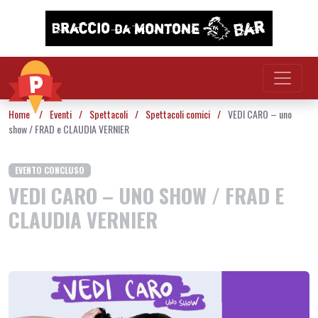
Vai al contenuto
Home
/
Eventi
/
Spettacoli
/
Spettacoli comici
/
VEDI CARO – uno
show / FRAD e CLAUDIA VERNIER
EVENTO CONCLUSO
VEDI CARO – UNO SHOW / FRAD E
CLAUDIA VERNIER