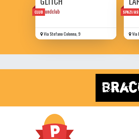
GLITCH
LA
Soundclub
proge
CLUB
SPAZI/AS
Via Stefano Colonna, 9
Via 