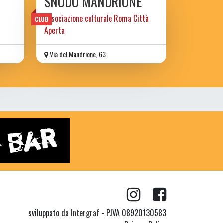
SNODO MANDRIONE
associazione culturale Roma Città
CLUB
Aperta
Via del Mandrione, 63
sviluppato da
Intergraf
- P.IVA 08920130583