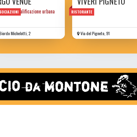
RGO VENUE
VIVERI PIGNETO
tto di riqualificazione urbana
SOCIAZIONI
RISTORANTE
Biordo Michelotti, 2
Via del Pigneto, 91