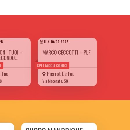
25
LUN 10/03 2025
ON I TUOI –
MARCO CECCOTTI – PLF
SECONDO…
I
SPETTACOLI COMICI
e Fou
Pierrot Le Fou
58
Via Macerata, 58