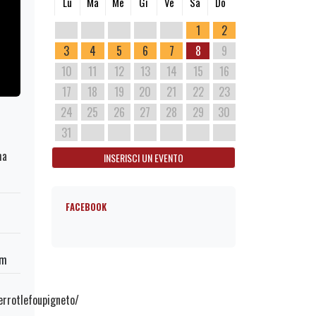
Lu
Ma
Me
Gi
Ve
Sa
Do
1
2
3
4
5
6
7
8
9
10
11
12
13
14
15
16
17
18
19
20
21
22
23
24
25
26
27
28
29
30
31
ma
INSERISCI UN EVENTO
FACEBOOK
om
rrotlefoupigneto/