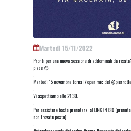
Martedì 15/11/2022
Pronti per una nuova sessione di addominali da risata
piace 😏
.
Martedì 15 novembre torna l\’open mic del @pierrotle
.
Vi aspettiamo alle 21:30.
.
Per assistere basta prenotarsi al LINK IN BIO (prenot
non trovate posto)
.
#standupcomedy #standup #roma #openmic #standoco