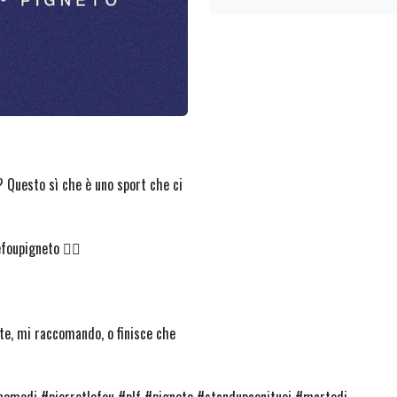
? Questo sì che è uno sport che ci
foupigneto 👈🏻
ate, mi raccomando, o finisce che
modi #pierrotlefou #plf #pigneto #standupconituoi #martedi