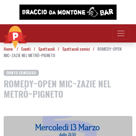
Vai al contenuto
Home
/
Eventi
/
Spettacoli
/
Spettacoli comici
/
ROMEDY~OPEN
MIC~ZAZIE NEL METRÒ~PIGNETO
EVENTO CONCLUSO
ROMEDY~OPEN MIC~ZAZIE NEL
METRÒ~PIGNETO