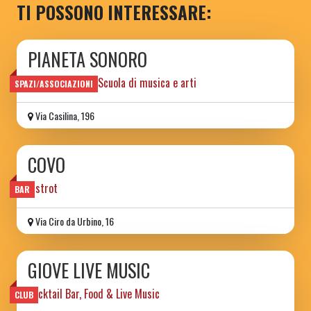
TI POSSONO INTERESSARE:
PIANETA SONORO
Spazio sociale e Scuola di musica e arti
SPAZI/ASSOCIAZIONI
Via Casilina, 196
COVO
bistrot
BAR
Via Ciro da Urbino, 16
GIOVE LIVE MUSIC
Cocktail Bar, Food & Live Music
CLUB