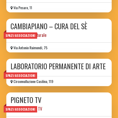
Via Pesaro, 11
CAMBIAPIANO – CURA DEL SÈ
associazione culturale
SPAZI/ASSOCIAZIONI
Via Antonio Raimondi, 75
LABORATORIO PERMANENTE DI ARTE
SPAZI/ASSOCIAZIONI
Circonvallazione Casilina, 119
PIGNETO TV
network | canale TV
SPAZI/ASSOCIAZIONI