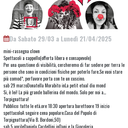
Da Sabato 29/03 a Lunedì 21/04/2025
mini-rassegna clown
Spettacoli a cappello(offerta libera e consapevole)
Per una questione di visibilità, cercheremo di far sedere per terra le
persone che sono in condizioni fisiche per poterlo fare.Se vuoi stare
più comod*, perfavore porta con te un cuscino.
sab 29 marzoDonatella Morabito inLa petit etual diu mond
Si, è lei! La più grande ballerina del mondo. Solo per noi a…
Torpignattara!
Pubblico: tutte le età.ore 18:30 apertura barettoore 19 inizio
spettacoloA seguire cena popolare.Casa del Popolo di
Torpignattara(Via B. Bordoni,50)
sab 5 aprileDaniela Cardellini inDani e la Giocoleria