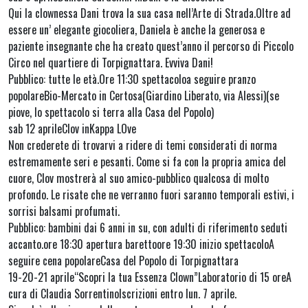
Qui la clownessa Dani trova la sua casa nell’Arte di Strada.Oltre ad
essere un’ elegante giocoliera, Daniela è anche la generosa e
paziente insegnante che ha creato quest’anno il percorso di Piccolo
Circo nel quartiere di Torpignattara. Evviva Dani!
Pubblico: tutte le età.Ore 11:30 spettacoloa seguire pranzo
popolareBio-Mercato in Certosa(Giardino Liberato, via Alessi)(se
piove, lo spettacolo si terra alla Casa del Popolo)
sab 12 aprileClov inKappa LOve
Non crederete di trovarvi a ridere di temi considerati di norma
estremamente seri e pesanti. Come si fa con la propria amica del
cuore, Clov mostrerà al suo amico-pubblico qualcosa di molto
profondo. Le risate che ne verranno fuori saranno temporali estivi, i
sorrisi balsami profumati.
Pubblico: bambini dai 6 anni in su, con adulti di riferimento seduti
accanto.ore 18:30 apertura barettoore 19:30 inizio spettacoloA
seguire cena popolareCasa del Popolo di Torpignattara
19-20-21 aprile“Scopri la tua Essenza Clown”Laboratorio di 15 oreA
cura di Claudia SorrentinoIscrizioni entro lun. 7 aprile.