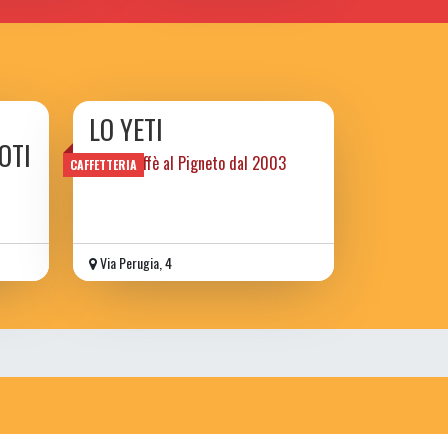
LO YETI
OTI
libri e caffè al Pigneto dal 2003
CAFFETTERIA
Via Perugia, 4