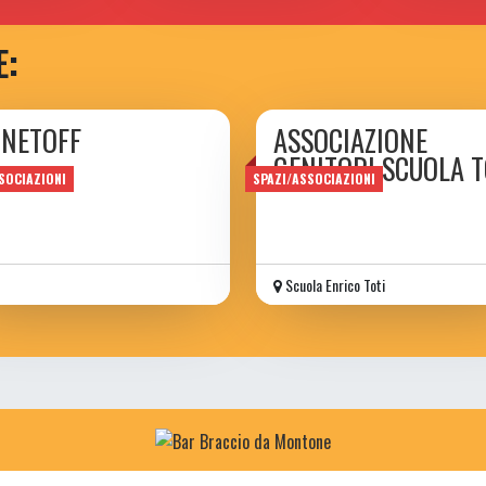
E:
GNETOFF
ASSOCIAZIONE
GENITORI SCUOLA T
SOCIAZIONI
SPAZI/ASSOCIAZIONI
Scuola Enrico Toti