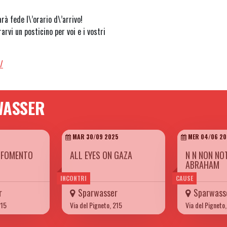
rà fede l\’orario d\’arrivo!
arvi un posticino per voi e i vostri
/
WASSER
MAR 30/09 2025
MER 04/06 20
L FOMENTO
ALL EYES ON GAZA
N N NON NO
ABRAHAM
INCONTRI
CAUSE
r
Sparwasser
Sparwass
215
Via del Pigneto, 215
Via del Pigneto