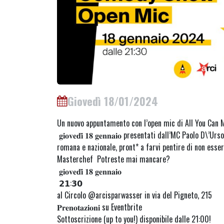
Giovedì 18/01/2024
Un nuovo appuntamento con l’open mic di All You Can 
𝐠𝐢𝐨𝐯𝐞𝐝𝐢̀ 𝟏𝟖 𝐠𝐞𝐧𝐧𝐚𝐢𝐨 presentati dall’MC Paolo D\
romana e nazionale, pront* a farvi pentire di non esse
Masterchef Potreste mai mancare?
𝐠𝐢𝐨𝐯𝐞𝐝𝐢̀ 𝟏𝟖 𝐠𝐞𝐧𝐧𝐚𝐢𝐨
𝟮𝟭:𝟯𝟬
al Circolo @arcisparwasser in via del Pigneto, 215
𝐏𝐫𝐞𝐧𝐨𝐭𝐚𝐳𝐢𝐨𝐧𝐢 su Eventbrite
Sottoscrizione (up to you!) disponibile dalle 21:00!