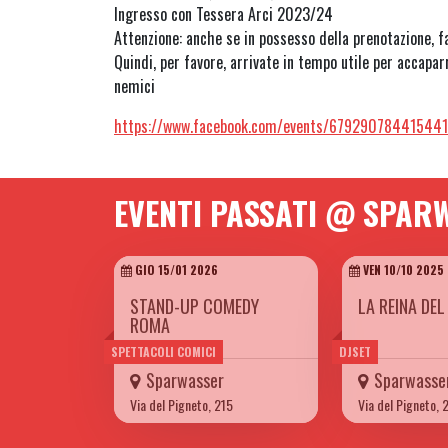
Ingresso con Tessera Arci 2023/24
Attenzione: anche se in possesso della prenotazione, fa
Quindi, per favore, arrivate in tempo utile per accaparr
nemici
https://www.facebook.com/events/679290784415441
EVENTI PASSATI @ SPAR
GIO 15/01 2026
VEN 10/10 2025
STAND-UP COMEDY
LA REINA DE
ROMA
SPETTACOLI COMICI
DJSET
Sparwasser
Sparwasse
Via del Pigneto, 215
Via del Pigneto, 