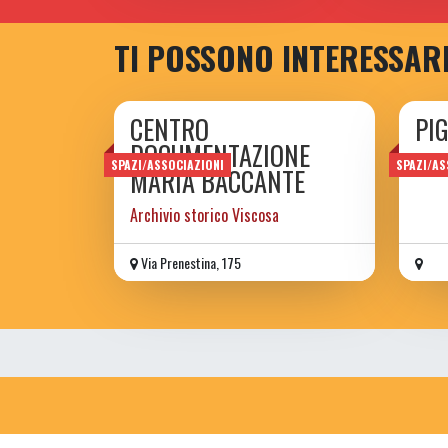
TI POSSONO INTERESSAR
CENTRO
PI
DOCUMENTAZIONE
SPAZI/ASSOCIAZIONI
SPAZI/AS
MARIA BACCANTE
Archivio storico Viscosa
Via Prenestina, 175