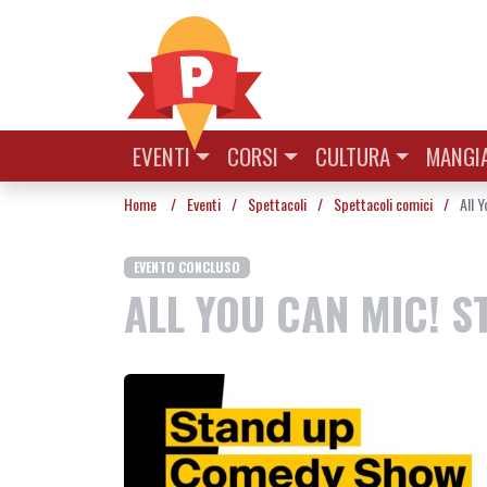
Vai al contenuto
EVENTI
CORSI
CULTURA
MANGIA
Home
/
Eventi
/
Spettacoli
/
Spettacoli comici
/
All 
EVENTO CONCLUSO
ALL YOU CAN MIC! 