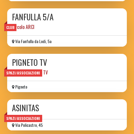
FANFULLA 5/A
circolo ARCI
CLUB
Via Fanfulla da Lodi, 5a
PIGNETO TV
network | canale TV
SPAZI/ASSOCIAZIONI
Pigneto
ASINITAS
SPAZI/ASSOCIAZIONI
Via Policastro, 45