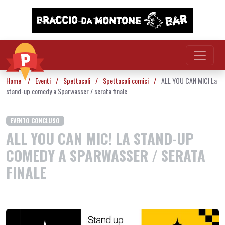
Vai al contenuto
Home
/
Eventi
/
Spettacoli
/
Spettacoli comici
/
ALL YOU CAN MIC! La
stand-up comedy a Sparwasser / serata finale
EVENTO CONCLUSO
ALL YOU CAN MIC! LA STAND-UP
COMEDY A SPARWASSER / SERATA
FINALE