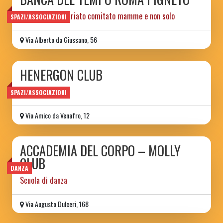
ass.ne di volontariato comitato mamme e non solo
SPAZI/ASSOCIAZIONI
Via Alberto da Giussano, 56
HENERGON CLUB
Ass. Culturale
SPAZI/ASSOCIAZIONI
Via Amico da Venafro, 12
ACCADEMIA DEL CORPO – MOLLY
CLUB
DANZA
Scuola di danza
Via Augusto Dulceri, 168