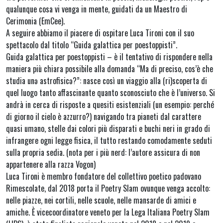
qualunque cosa vi venga in mente, guidati da un Maestro di
Cerimonia (EmCee).
A seguire abbiamo il piacere di ospitare Luca Tironi con il suo
spettacolo dal titolo “Guida galattica per poestoppisti”.
Guida galattica per poestoppisti – è il tentativo di rispondere nella
maniera più chiara possibile alla domanda “Ma di preciso, cos’è che
studia unə astrofisicə?”: nasce così un viaggio alla (ri)scoperta di
quel luogo tanto affascinante quanto sconosciuto che è l’universo. Si
andrà in cerca di risposte a quesiti esistenziali (un esempio: perché
di giorno il cielo è azzurro?) navigando tra pianeti dal carattere
quasi umano, stelle dai colori più disparati e buchi neri in grado di
infrangere ogni legge fisica, il tutto restando comodamente seduti
sulla propria sedia. (nota per i più nerd: l’autore assicura di non
appartenere alla razza Vogon)
Luca Tironi è membro fondatore del collettivo poetico padovano
Rimescolate, dal 2018 porta il Poetry Slam ovunque venga accolto:
nelle piazze, nei cortili, nelle scuole, nelle mansarde di amici e
amiche. È vicecoordinatore veneto per la Lega Italiana Poetry Slam