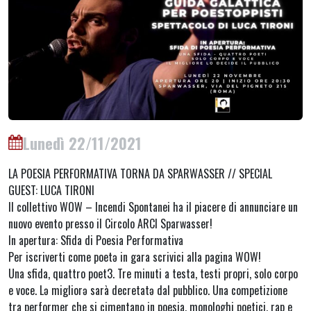
Lunedì 22/11/2021
LA POESIA PERFORMATIVA TORNA DA SPARWASSER // SPECIAL
GUEST: LUCA TIRONI
Il collettivo WOW – Incendi Spontanei ha il piacere di annunciare un
nuovo evento presso il Circolo ARCI Sparwasser!
In apertura: Sfida di Poesia Performativa
Per iscriverti come poetə in gara scrivici alla pagina WOW!
Una sfida, quattro poet3. Tre minuti a testa, testi propri, solo corpo
e voce. Lə migliorə sarà decretatə dal pubblico. Una competizione
tra performer che si cimentano in poesia, monologhi poetici, rap e