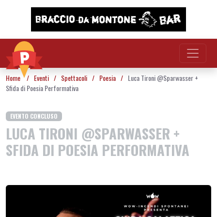
Vai al contenuto
Home
/
Eventi
/
Spettacoli
/
Poesia
/
Luca Tironi @Sparwasser +
Sfida di Poesia Performativa
EVENTO CONCLUSO
LUCA TIRONI @SPARWASSER +
SFIDA DI POESIA PERFORMATIVA