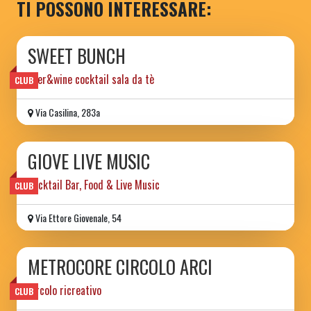
TI POSSONO INTERESSARE:
SWEET BUNCH
beer&wine cocktail sala da tè
CLUB
Via Casilina, 283a
GIOVE LIVE MUSIC
Cocktail Bar, Food & Live Music
CLUB
Via Ettore Giovenale, 54
METROCORE CIRCOLO ARCI
circolo ricreativo
CLUB