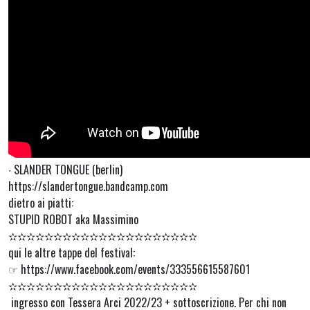
∙ SLANDER TONGUE (berlin)
https://slandertongue.bandcamp.com
dietro ai piatti:
STUPID ROBOT aka Massimino
✫✫✫✫✫✫✫✫✫✫✫✫✫✫✫✫✫✫✫✫✫
qui le altre tappe del festival:
☞ https://www.facebook.com/events/333556615587601
✫✫✫✫✫✫✫✫✫✫✫✫✫✫✫✫✫✫✫✫✫
ingresso con Tessera Arci 2022/23 + sottoscrizione. Per chi non