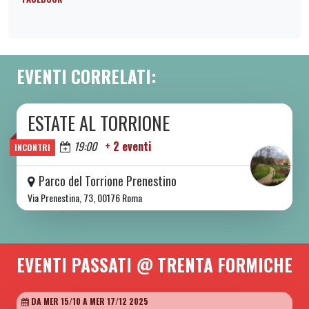
EVENTI CORRELATI:
ESTATE AL TORRIONE
DA SAB 06/06 A SAB 08/08 2026
Oggi
19:00
+ 2 eventi
INCONTRI
Parco del Torrione Prenestino
Via Prenestina, 73, 00176 Roma
EVENTI PASSATI @ TRENTA FORMICHE
DA MER 15/10 A MER 17/12 2025