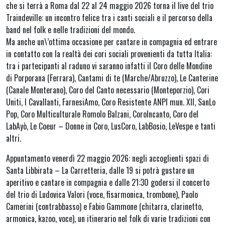
che si terrà a Roma dal 22 al 24 maggio 2026 torna il live del trio
Traindeville: un incontro felice tra i canti sociali e il percorso della
band nel folk e nelle tradizioni del mondo.
Ma anche un\’ottima occasione per cantare in compagnia ed entrare
in contatto con la realtà dei cori sociali provenienti da tutta Italia:
tra i partecipanti al raduno vi saranno infatti il Coro delle Mondine
di Porporana (Ferrara), Cantami di te (Marche/Abruzzo), Le Canterine
(Canale Monterano), Coro del Canto necessario (Monteporzio), Cori
Uniti, I Cavallanti, FarnesiAmo, Coro Resistente ANPI mun. XII, SanLo
Pop, Coro Multiculturale Romolo Balzani, CoroIncanto, Coro del
LabAyò, Le Coeur – Donne in Coro, LusCoro, LabBosio, LeVespe e tanti
altri.
Appuntamento venerdì 22 maggio 2026: negli accoglienti spazi di
Santa Libbirata – La Carretteria, dalle 19 si potrà gustare un
aperitivo e cantare in compagnia e dalle 21:30 godersi il concerto
del trio di Ludovica Valori (voce, fisarmonica, trombone), Paolo
Camerini (contrabbasso) e Fabio Gammone (chitarra, clarinetto,
armonica, kazoo, voce), un itinerario nel folk di varie tradizioni con