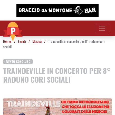
Vai al contenuto
Home
/
Eventi
/
Musica
/
Traindeville in concerto per 8° raduno cori
sociali
EVENTO CONCLUSO
TRAINDEVILLE IN CONCERTO PER 8°
RADUNO CORI SOCIALI