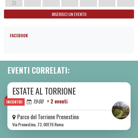
31
INSERISCI UN EVENTO
FACEBOOK
EVENTI CORRELATI:
ESTATE AL TORRIONE
DA SAB 06/06 A SAB 08/08 2026
Oggi
19:00
+ 2 eventi
INCONTRI
Parco del Torrione Prenestino
Via Prenestina, 73, 00176 Roma