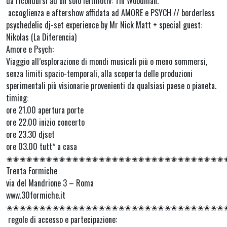
da ricondursi ad un solo leitmotiv: Tin Woodman.
accoglienza e aftershow affidata ad AMORE e PSYCH // borderless
psychedelic dj-set experience by Mr Nick Matt + special guest:
Nikolas (La Diferencia)
Amore e Psych:
Viaggio all’esplorazione di mondi musicali più o meno sommersi,
senza limiti spazio-temporali, alla scoperta delle produzioni
sperimentali più visionarie provenienti da qualsiasi paese o pianeta.
timing:
ore 21.00 apertura porte
ore 22.00 inizio concerto
ore 23.30 djset
ore 03.00 tutt* a casa
✬✬✬✬✬✬✬✬✬✬✬✬✬✬✬✬✬✬✬✬✬✬✬✬✬✬✬✬✬✬✬✬✬
Trenta Formiche
via del Mandrione 3 – Roma
www.30formiche.it
✬✬✬✬✬✬✬✬✬✬✬✬✬✬✬✬✬✬✬✬✬✬✬✬✬✬✬✬✬✬✬✬✬
regole di accesso e partecipazione: