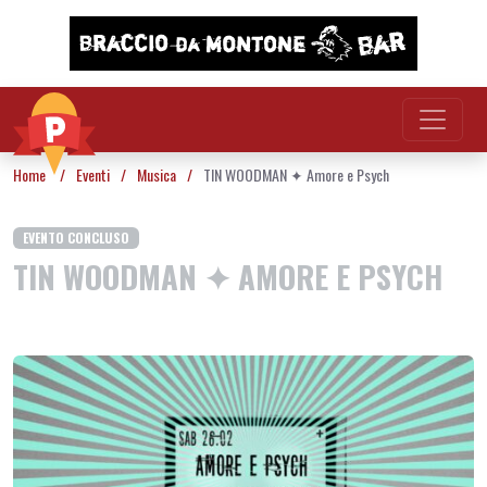
Vai al contenuto
Home
/
Eventi
/
Musica
/
TIN WOODMAN ✦ Amore e Psych
EVENTO CONCLUSO
TIN WOODMAN ✦ AMORE E PSYCH