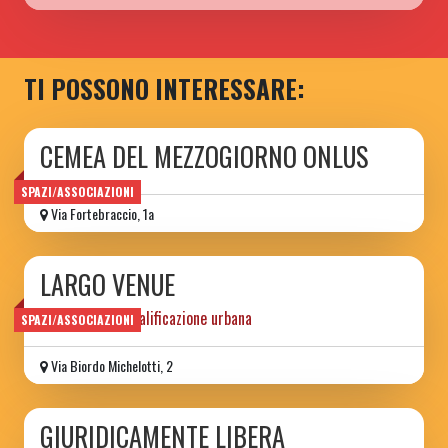
TI POSSONO INTERESSARE:
CEMEA DEL MEZZOGIORNO ONLUS
SPAZI/ASSOCIAZIONI
Via Fortebraccio, 1a
LARGO VENUE
progetto di riqualificazione urbana
SPAZI/ASSOCIAZIONI
Via Biordo Michelotti, 2
GIURIDICAMENTE LIBERA