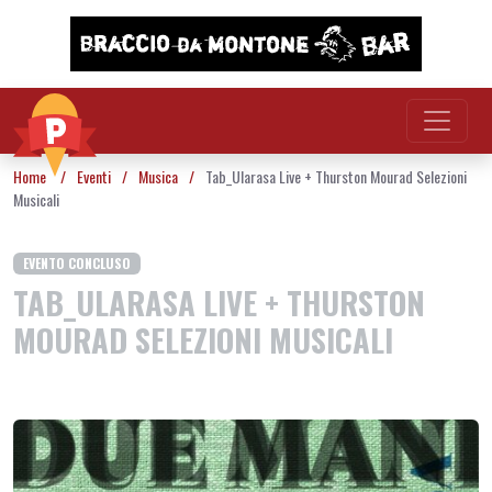
Vai al contenuto
Home
/
Eventi
/
Musica
/
Tab_Ularasa Live + Thurston Mourad Selezioni
Musicali
EVENTO CONCLUSO
TAB_ULARASA LIVE + THURSTON
MOURAD SELEZIONI MUSICALI