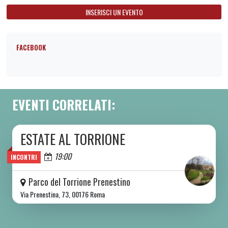
INSERISCI UN EVENTO
FACEBOOK
EVENTI CORRELATI:
ESTATE AL TORRIONE
DA SAB 06/06 A SAB 08/08 2026
Oggi
19:00
INCONTRI
Parco del Torrione Prenestino
Via Prenestina, 73, 00176 Roma