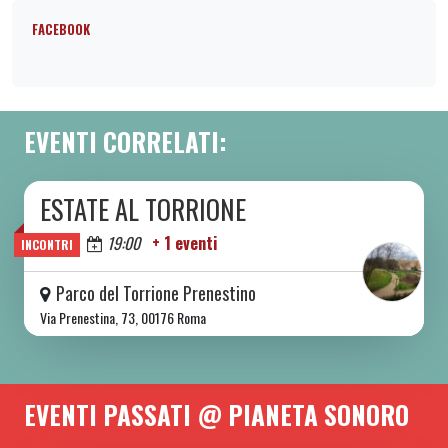
FACEBOOK
EVENTI CORRELATI:
ESTATE AL TORRIONE
DA SAB 06/06 A SAB 08/08 2026
Oggi
19:00
+ 1 eventi
INCONTRI
Parco del Torrione Prenestino
Via Prenestina, 73, 00176 Roma
EVENTI PASSATI @ PIANETA SONORO