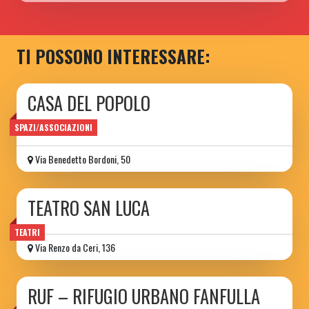
TI POSSONO INTERESSARE:
CASA DEL POPOLO
di Torpignattara
SPAZI/ASSOCIAZIONI
Via Benedetto Bordoni, 50
TEATRO SAN LUCA
TEATRI
Via Renzo da Ceri, 136
RUF – RIFUGIO URBANO FANFULLA