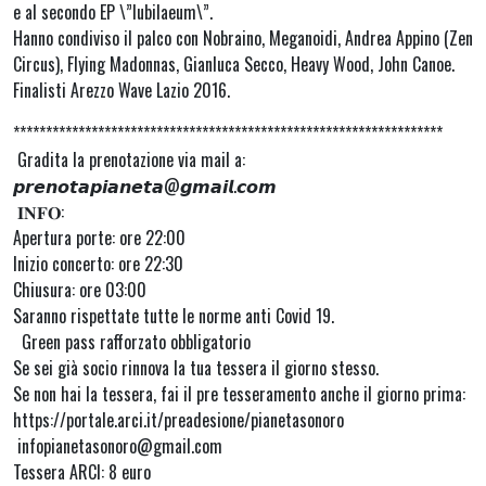
e al secondo EP \”Iubilaeum\”.
Hanno condiviso il palco con Nobraino, Meganoidi, Andrea Appino (Zen
Circus), Flying Madonnas, Gianluca Secco, Heavy Wood, John Canoe.
Finalisti Arezzo Wave Lazio 2016.
******************************************************************
Gradita la prenotazione via mail a:
𝙥𝙧𝙚𝙣𝙤𝙩𝙖𝙥𝙞𝙖𝙣𝙚𝙩𝙖@𝙜𝙢𝙖𝙞𝙡.𝙘𝙤𝙢
𝐈𝐍𝐅𝐎:
Apertura porte: ore 22:00
Inizio concerto: ore 22:30
Chiusura: ore 03:00
Saranno rispettate tutte le norme anti Covid 19.
Green pass rafforzato obbligatorio
Se sei già socio rinnova la tua tessera il giorno stesso.
Se non hai la tessera, fai il pre tesseramento anche il giorno prima:
https://portale.arci.it/preadesione/pianetasonoro
infopianetasonoro@gmail.com
Tessera ARCI: 8 euro