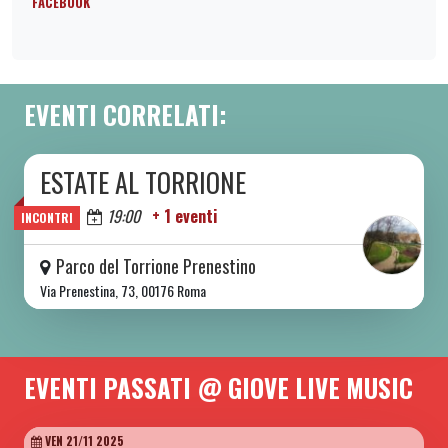
FACEBOOK
EVENTI CORRELATI:
ESTATE AL TORRIONE
DA SAB 06/06 A SAB 08/08 2026
Oggi
19:00
+ 1 eventi
INCONTRI
Parco del Torrione Prenestino
Via Prenestina, 73, 00176 Roma
EVENTI PASSATI @ GIOVE LIVE MUSIC
VEN 21/11 2025