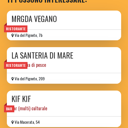
MRGDA VEGANO
RISTORANTE
Via del Pigneto, 7b
LA SANTERIA DI MARE
pizzicheria di pesce
RISTORANTE
Via del Pigneto, 209
KIF KIF
bar (multi) culturale
BAR
Via Macerata, 54