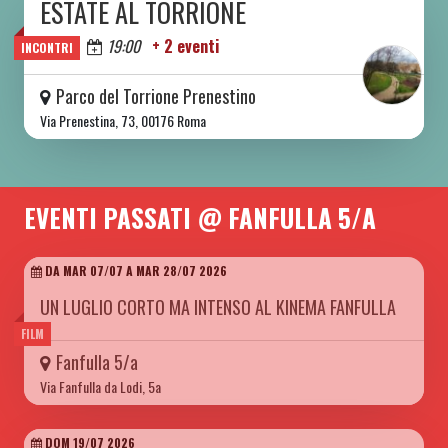
ESTATE AL TORRIONE
DA SAB 06/06 A SAB 08/08 2026
Oggi
19:00
+ 2 eventi
INCONTRI
Parco del Torrione Prenestino
Via Prenestina, 73, 00176 Roma
EVENTI PASSATI @ FANFULLA 5/A
DA MAR 07/07 A MAR 28/07 2026
UN LUGLIO CORTO MA INTENSO AL KINEMA FANFULLA
FILM
Fanfulla 5/a
Via Fanfulla da Lodi, 5a
DOM 19/07 2026