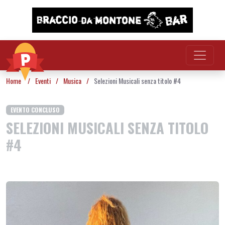
Vai al contenuto
Home
/
Eventi
/
Musica
/
Selezioni Musicali senza titolo #4
EVENTO CONCLUSO
SELEZIONI MUSICALI SENZA TITOLO
#4