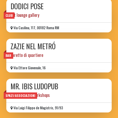
DODICI POSE
art lounge gallery
CLUB
Via Casilina, 117, 00182 Roma RM
ZAZIE NEL METRÓ
baretto di quartiere
BAR
Via Ettore Giovenale, 16
MR. IBIS LUDOPUB
games books workshops
SPAZI/ASSOCIAZIONI
Via Luigi Filippo de Magistris, 91/93