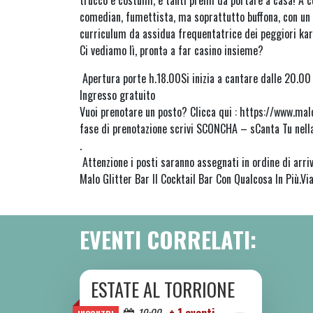
trucco e costumi, e tanti premi da portare a casa! A c
comedian, fumettista, ma soprattutto buffona, con un
curriculum da assidua frequentatrice dei peggiori ka
Ci vediamo lì, prontə a far casino insieme?
Apertura porte h.18.00Si inizia a cantare dalle 20.0
Ingresso gratuito
Vuoi prenotare un posto? Clicca qui : https://www.mal
fase di prenotazione scrivi SCONCHA – sCanta Tu nell
.
Attenzione i posti saranno assegnati in ordine di arriv
Malo Glitter Bar Il Cocktail Bar Con Qualcosa In Più.Via
EVENTI CORRELATI:
ESTATE AL TORRIONE
DA SAB 06/06 A SAB 08/08 2026