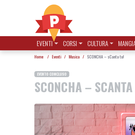
Vai al contenuto
EVENTI
CORSI
CULTURA
MANGIA
Home
/
Eventi
/
Musica
/
SCONCHA – sCanta tu!
EVENTO CONCLUSO
SCONCHA – SCANTA 