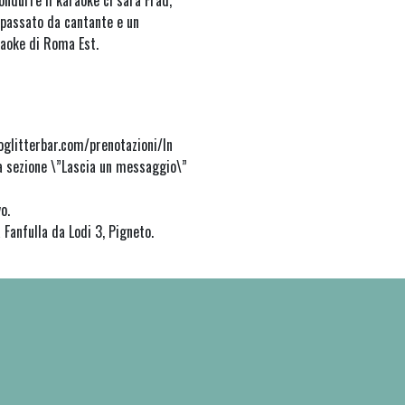
ondurre il karaoke ci sarà Frad,
 passato da cantante e un
raoke di Roma Est.
0
oglitterbar.com/prenotazioni/In
a sezione \”Lascia un messaggio\”
o.
 Fanfulla da Lodi 3, Pigneto.