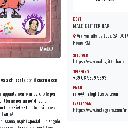
DOVE
MALO GLITTER BAR
Via Fanfulla da Lodi, 3A, 001
Roma RM
SITO WEB
https://www.maloglitterbar.co
TELEFONO
+39 06 9879 5693
va a chi canta con il cuore e con il
EMAIL
 appuntamento imperdibile per
info@maloglitterbar.com
fittarne per un po’ di sana
INSTAGRAM
rta se siete stonatə o virtuosə:
https://www.instagram.com/ma
il cu_o!
di scena, ospiti speciali, un angolo