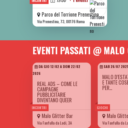
Oggi
19:00
+ 1 eventi
INCONTRI
Parco del Torrione Prenestino
Via Prenestina, 73, 00176 Roma
EVENTI PASSATI @ MALO
DA GIO 12/02 A DOM 22/02
SAB 26/07 202
2026
MALO D’ESTA
E TANTE COS
REAL ADS – COME LE
PER…
CAMPAGNE
PUBBLICITARIE
DIVENTANO QUEER
INCONTRI
GIOCHI
Malo Glitter Bar
Malo Glitt
Via Fanfulla da Lodi, 3A
Via Fanfulla da L