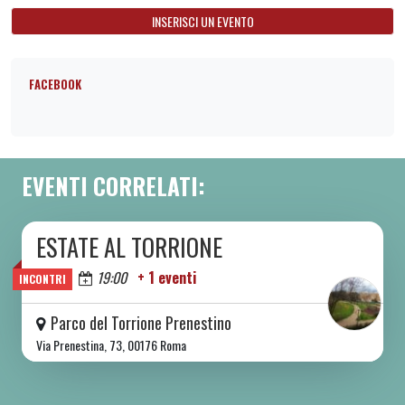
INSERISCI UN EVENTO
FACEBOOK
EVENTI CORRELATI:
ESTATE AL TORRIONE
DA SAB 06/06 A SAB 08/08 2026
Oggi
19:00
+ 1 eventi
INCONTRI
Parco del Torrione Prenestino
Via Prenestina, 73, 00176 Roma