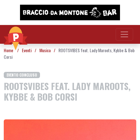
Vai al contenuto
Home
/
Eventi
/
Musica
/
ROOTSVIBES feat. Lady Maroots, Kybbe & Bob
Corsi
EVENTO CONCLUSO
ROOTSVIBES FEAT. LADY MAROOTS,
KYBBE & BOB CORSI