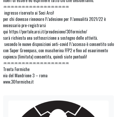
liberi di essere ed esprimere tutto ciò che desideriamo.
♒︎♒︎♒︎♒︎♒︎♒︎♒︎♒︎♒︎♒︎♒︎♒︎♒︎♒︎♒︎♒︎♒︎♒︎
ingresso riservato ai Soci Arci!
per chi dovesse rinnovare l\’adesione per l\’annualità 2021/22 è
necessario pre-registrarsi
qui https://portale.arci.it/preadesione/30formiche/
sarà richiesta una sottoscrizione a sostegno delle attività.
secondo le nuove disposizioni anti-covid l\’accesso è consentito solo
con Super Greenpass, con mascherina FFP2 e fino ad esaurimento
capienza (limitata) consentita, quindi siate puntuali!
♒︎♒︎♒︎♒︎♒︎♒︎♒︎♒︎♒︎♒︎♒︎♒︎♒︎♒︎♒︎♒︎♒︎♒︎
Trenta Formiche
via del Mandrione 3 – roma
www.30formiche.it