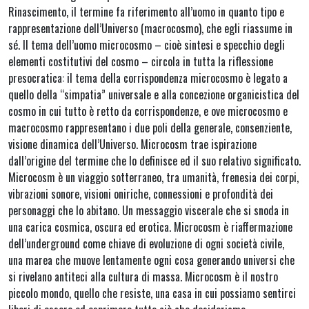
Rinascimento, il termine fa riferimento all’uomo in quanto tipo e
rappresentazione dell’Universo (macrocosmo), che egli riassume in
sé. Il tema dell’uomo microcosmo – cioè sintesi e specchio degli
elementi costitutivi del cosmo – circola in tutta la riflessione
presocratica: il tema della corrispondenza microcosmo è legato a
quello della “simpatia” universale e alla concezione organicistica del
cosmo in cui tutto è retto da corrispondenze, e ove microcosmo e
macrocosmo rappresentano i due poli della generale, consenziente,
visione dinamica dell’Universo. Microcosm trae ispirazione
dall’origine del termine che lo definisce ed il suo relativo significato.
Microcosm è un viaggio sotterraneo, tra umanità, frenesia dei corpi,
vibrazioni sonore, visioni oniriche, connessioni e profondità dei
personaggi che lo abitano. Un messaggio viscerale che si snoda in
una carica cosmica, oscura ed erotica. Microcosm è riaffermazione
dell’underground come chiave di evoluzione di ogni società civile,
una marea che muove lentamente ogni cosa generando universi che
si rivelano antiteci alla cultura di massa. Microcosm è il nostro
piccolo mondo, quello che resiste, una casa in cui possiamo sentirci