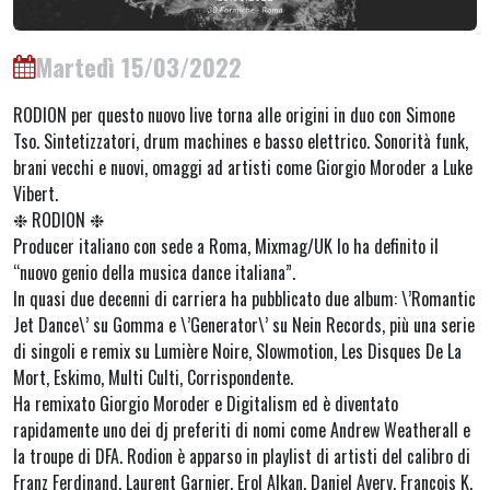
Martedì 15/03/2022
RODION per questo nuovo live torna alle origini in duo con Simone
Tso. Sintetizzatori, drum machines e basso elettrico. Sonorità funk,
brani vecchi e nuovi, omaggi ad artisti come Giorgio Moroder a Luke
Vibert.
❉ RODION ❉
Producer italiano con sede a Roma, Mixmag/UK lo ha definito il
“nuovo genio della musica dance italiana”.
In quasi due decenni di carriera ha pubblicato due album: \’Romantic
Jet Dance\’ su Gomma e \’Generator\’ su Nein Records, più una serie
di singoli e remix su Lumière Noire, Slowmotion, Les Disques De La
Mort, Eskimo, Multi Culti, Corrispondente.
Ha remixato Giorgio Moroder e Digitalism ed è diventato
rapidamente uno dei dj preferiti di nomi come Andrew Weatherall e
la troupe di DFA. Rodion è apparso in playlist di artisti del calibro di
Franz Ferdinand, Laurent Garnier, Erol Alkan, Daniel Avery, Francois K,