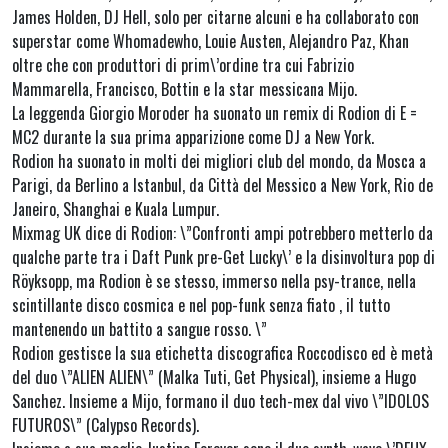
James Holden, DJ Hell, solo per citarne alcuni e ha collaborato con
superstar come Whomadewho, Louie Austen, Alejandro Paz, Khan
oltre che con produttori di prim\’ordine tra cui Fabrizio
Mammarella, Francisco, Bottin e la star messicana Mijo.
La leggenda Giorgio Moroder ha suonato un remix di Rodion di E =
MC2 durante la sua prima apparizione come DJ a New York.
Rodion ha suonato in molti dei migliori club del mondo, da Mosca a
Parigi, da Berlino a Istanbul, da Città del Messico a New York, Rio de
Janeiro, Shanghai e Kuala Lumpur.
Mixmag UK dice di Rodion: \”Confronti ampi potrebbero metterlo da
qualche parte tra i Daft Punk pre-Get Lucky\’ e la disinvoltura pop di
Röyksopp, ma Rodion è se stesso, immerso nella psy-trance, nella
scintillante disco cosmica e nel pop-funk senza fiato , il tutto
mantenendo un battito a sangue rosso. \”
Rodion gestisce la sua etichetta discografica Roccodisco ed è metà
del duo \”ALIEN ALIEN\” (Malka Tuti, Get Physical), insieme a Hugo
Sanchez. Insieme a Mijo, formano il duo tech-mex dal vivo \”IDOLOS
FUTUROS\” (Calypso Records).