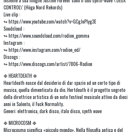
Insieme a sua moglie Justine Forever sono il duo synth-wave \’DEUX
CONTROL\’ (Höga Nord Rekords)
Live clip :
↬ https://www.youtube.com/watch?v=GCgJnPIyg3E
Soudcloud :
↬ https://www.soundcloud.com/rodion_gomma
Instagram :
↬ https://www.instagram.com/rodion_ed/
Discogs :
↬ https://www.discogs.com/artist/7806-Rodion
❉ HEARTDEATH ❉
Heartdeath nasce dal desiderio di dar spazio ad un certo tipo di
musica, quella dimenticata da dio. Hertdeath è il progetto segreto
della direttrice artistica di un noto festival musicale attivo da dieci
anni in Salento, il Fuck Normality.
Generi: elettronica, dark disco, italo disco, synth wave
❉ MICROCOSM ❉
Microcosmo significa «piccolo mondo». Nella filosofia antica e del