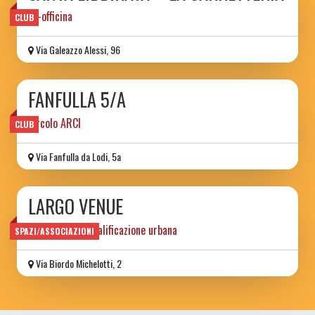
ex-officina
CLUB
Via Galeazzo Alessi, 96
FANFULLA 5/A
circolo ARCI
CLUB
Via Fanfulla da Lodi, 5a
LARGO VENUE
progetto di riqualificazione urbana
SPAZI/ASSOCIAZIONI
Via Biordo Michelotti, 2