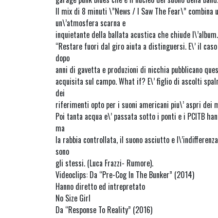
Il mix di 8 minuti \”News / I Saw The Fear\” combina 
un\’atmosfera scarna e
inquietante della ballata acustica che chiude l\’album.
“Restare fuori dal giro aiuta a distinguersi. E\’ il ca
dopo
anni di gavetta e produzioni di nicchia pubblicano que
acquisita sul campo. What if? E\’ figlio di ascolti spa
dei
riferimenti opto per i suoni americani piu\’ aspri dei
Poi tanta acqua e\’ passata sotto i ponti e i PCITB ha
ma
la rabbia controllata, il suono asciutto e l\’indifferenz
sono
gli stessi. (Luca Frazzi- Rumore).
Videoclips: Da “Pre-Cog In The Bunker” (2014)
Hanno diretto ed intrepretato
No Size Girl
Da “Response To Reality” (2016)