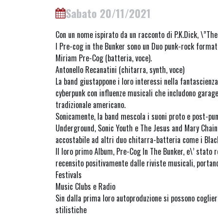
Sabato 20/11/2021
Con un nome ispirato da un racconto di P.K.Dick, \”The
I Pre-cog in the Bunker sono un Duo punk-rock format
Miriam Pre-Cog (batteria, voce).
Antonello Recanatini (chitarra, synth, voce)
La band giustappone i loro interessi nella fantascienza
cyberpunk con influenze musicali che includono garage
tradizionale americano.
Sonicamente, la band mescola i suoni proto e post-pun
Underground, Sonic Youth e The Jesus and Mary Chain
accostabile ad altri duo chitarra-batteria come i Blac
Il loro primo Album, Pre-Cog In The Bunker, e\’ stato 
recensito positivamente dalle riviste musicali, portand
Festivals
Music Clubs e Radio
Sin dalla prima loro autoproduzione si possono coglier
stilistiche