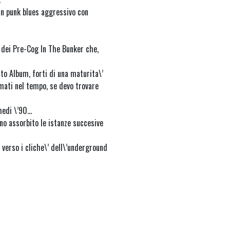
un punk blues aggressivo con
so dei Pre-Cog In The Bunker che,
sto Album, forti di una maturita\’
lmati nel tempo, se devo trovare
 medi \’90…
nno assorbito le istanze succesive
a verso i cliche\’ dell\’underground