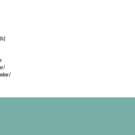
ds)
er
er/
unker/