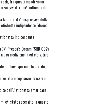
t-rock, fra questi mondi sonori
ai songwriter piu\’ influenti del
a la maturita\’ espressiva della
\’ etichetta indipendente Edwood
’etichetta indipendente
 da 7\” Precog’s Dream (SRR 002)
 una riedizione in cd e digitale
bile di blues sporco e bastardo,
n venature pop, coverizzassero i
edito dall\’ etichetta americana
m, e\’ stato recensito in questo