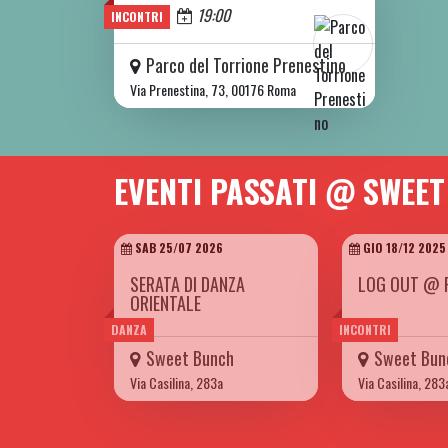
Oggi
19:00
INCONTRI
Parco del Torrione Prenestino
Via Prenestina, 73, 00176 Roma
EVENTI PASSATI @ SWEE
SAB 25/07 2026
GIO 18/12 2025
SERATA DI DANZA
LOG OUT @ 
ORIENTALE
DANZA
INCONTRI
Sweet Bunch
Sweet Bun
Via Casilina, 283a
Via Casilina, 283