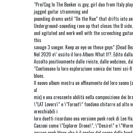
“Pre/Cog In The Bunker is guy, girl duo from Italy playi
jagged guitar strumming and
pounding drums until “On the Run” that drifts into an
Underground-sounding rave up that closes the B side.
and agitated and work well with the screeching gui
this
savage 3 songer. Keep an eye on these guys” (Dead Be
Nel 2020 e\’ uscito il loro Album What If?. Edito dall
Accolto positivamente dalle riviste, dalle webzines, d
“Continuano la loro esplorazione sonica dei temi sci-fi
blues.
Il nuovo album mostra un affinamento del loro suono (
al
mix) e una crescente abilità nella composizione dei bra
\”LAT Lovers\” e \”Farout\” fondono chitarre ad alto 
orecchiabili i
loro duetti ricordano una versione punk rock di Lee H
Canzoni come \”Explorer Drone\”, \”Desire\” e \”Wor
garage punk blues che è il nucleo del suono della band