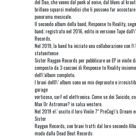
del Duo, che vanno dal punk al noise, dal blues al krau
brillano squarci melodici che li possono far accostare 
panorama musicale.
Il secondo album della band, Response to Reality, segn
band. registrato nel 2016, edito in versione Tape dall
Records.
Nel 2019, la band ha iniziato una collaborazione con l\
statunitense
Sister Raygun Records per pubblicare un EP in vinile
composto da 3 canzoni di Response to Reality insieme a
dell\’album completo.
I brani delll\’ album sono un mix depravato e irresisti
garage
vorticoso, surf ed elettronica. Come se dei Suicide, co
Man Or Astroman? in salsa western.
Nel 2019 e\’ uscito il loro Vinile 7” PreCog\’s Dream 
Sister
Raygun Records, con brani tratti dal loro secondo Albu
modo dalla Dead Beat Records: