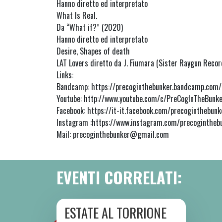
Hanno diretto ed interpretato
What Is Real.
Da “What if?” (2020)
Hanno diretto ed interpretato
Desire, Shapes of death
LAT Lovers diretto da J. Fiumara (Sister Raygun Recor
Links:
Bandcamp: https://precoginthebunker.bandcamp.com/
Youtube: http://www.youtube.com/c/PreCogInTheBunk
Facebook: https://it-it.facebook.com/precoginthebunk
Instagram :https://www.instagram.com/precogintheb
Mail: precoginthebunker@gmail.com
EVENTI CORRELATI:
ESTATE AL TORRIONE
DA SAB 06/06 A SAB 08/08 2026