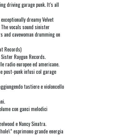
ng driving garage punk. It’s all
 exceptionally dreamy Velvet
 The vocals sound sinister
tars and cavewoman drumming on
at Records)
a Sister Raygun Records.
alle radio europee ed americane.
 e post-punk infusi col garage
aggiungendo tastiere e violoncello
ni.
volume con ganci melodici
azelwood e Nancy Sinatra.
mhole\” esprimono grande energia
.