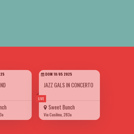
025
DOM 18/05 2025
UND
JAZZ GALS IN CONCERTO
LIVE
nch
Sweet Bunch
83a
Via Casilina, 283a