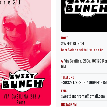
DOVE
SWEET BUNCH
beer&wine cocktail sala da tè
Via Casilina, 283a, 00176 R
RM
TELEFONO
+393281793908 / 069441815
EMAIL
sweetbunchroma@gmail.com
INSTAGRAM