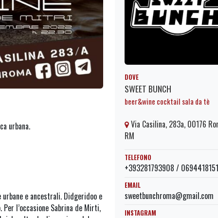
DOVE
SWEET BUNCH
beer&wine cocktail sala da tè
Via Casilina, 283a, 00176 R
ica urbana.
RM
TELEFONO
+393281793908 / 069441815
EMAIL
sweetbunchroma@gmail.com
 urbane e ancestrali. Didgeridoo e
. Per l’occasione Sabrina de Mirti,
INSTAGRAM