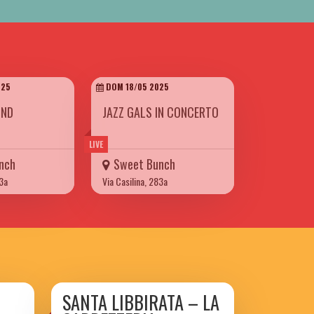
025
DOM 18/05 2025
UND
JAZZ GALS IN CONCERTO
LIVE
nch
Sweet Bunch
83a
Via Casilina, 283a
SANTA LIBBIRATA – LA