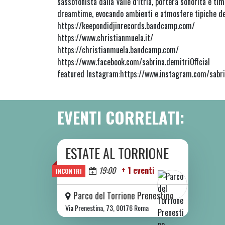
sassofonista dalla Valle d’Itria, porterà sonorità e ti
dreamtime, evocando ambienti e atmosfere tipiche del
https://keepondidjinrecords.bandcamp.com/
https://www.christianmuela.it/
https://christianmuela.bandcamp.com/
https://www.facebook.com/sabrina.demitriOffcial
featured Instagram:https://www.instagram.com/sabri
EVENTI CORRELATI:
ESTATE AL TORRIONE
DA SAB 06/06 A SAB 08/08 2026
Oggi
19:00
+ 1 eventi
INCONTRI
Parco del Torrione Prenestino
Via Prenestina, 73, 00176 Roma