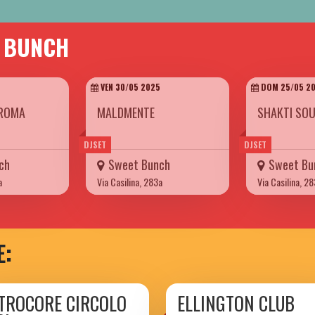
T BUNCH
VEN 30/05 2025
DOM 25/05 2
ROMA
MALDMENTE
SHAKTI SO
DJSET
DJSET
ch
Sweet Bunch
Sweet Bu
a
Via Casilina, 283a
Via Casilina, 2
E:
TROCORE CIRCOLO
ELLINGTON CLUB