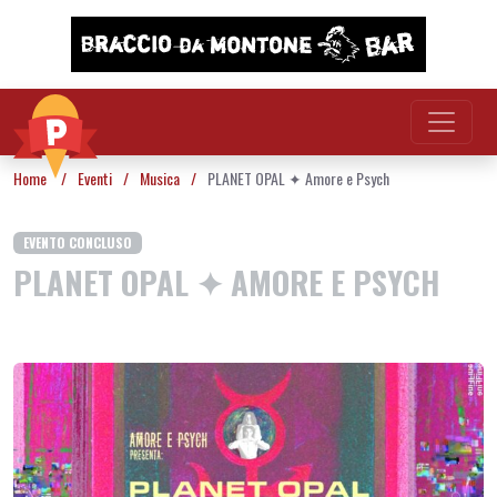
Vai al contenuto
Home
/
Eventi
/
Musica
/
PLANET OPAL ✦ Amore e Psych
EVENTO CONCLUSO
PLANET OPAL ✦ AMORE E PSYCH