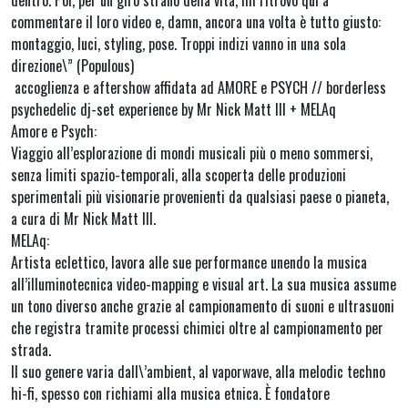
commentare il loro video e, damn, ancora una volta è tutto giusto:
montaggio, luci, styling, pose. Troppi indizi vanno in una sola
direzione\” (Populous)
accoglienza e aftershow affidata ad AMORE e PSYCH // borderless
psychedelic dj-set experience by Mr Nick Matt III + MELAq
Amore e Psych:
Viaggio all’esplorazione di mondi musicali più o meno sommersi,
senza limiti spazio-temporali, alla scoperta delle produzioni
sperimentali più visionarie provenienti da qualsiasi paese o pianeta,
a cura di Mr Nick Matt III.
MELAq:
Artista eclettico, lavora alle sue performance unendo la musica
all’illuminotecnica video-mapping e visual art. La sua musica assume
un tono diverso anche grazie al campionamento di suoni e ultrasuoni
che registra tramite processi chimici oltre al campionamento per
strada.
Il suo genere varia dall\’ambient, al vaporwave, alla melodic techno
hi-fi, spesso con richiami alla musica etnica. È fondatore