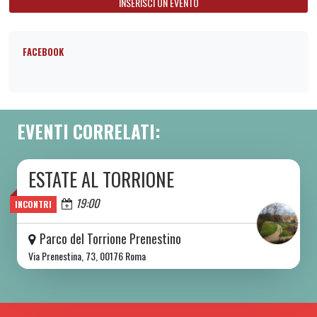
INSERISCI UN EVENTO
FACEBOOK
EVENTI CORRELATI:
ESTATE AL TORRIONE
DA SAB 06/06 A SAB 08/08 2026
Oggi
19:00
INCONTRI
Parco del Torrione Prenestino
Via Prenestina, 73, 00176 Roma