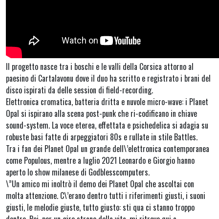
Il progetto nasce tra i boschi e le valli della Corsica attorno al
paesino di Cartalavonu dove il duo ha scritto e registrato i brani del
disco ispirati da delle session di field-recording.
Elettronica cromatica, batteria dritta e nuvole micro-wave: i Planet
Opal si ispirano alla scena post-punk che ri-codificano in chiave
sound-system. La voce eterea, effettata e psichedelica si adagia su
robuste basi fatte di arpeggiatori 80s e rullate in stile Battles.
Tra i fan dei Planet Opal un grande dell\’elettronica contemporanea
come Populous, mentre a luglio 2021 Leonardo e Giorgio hanno
aperto lo show milanese di Godblesscomputers.
\”Un amico mi inoltrò il demo dei Planet Opal che ascoltai con
molta attenzione. C\’erano dentro tutti i riferimenti giusti, i suoni
giusti, le melodie giuste, tutto giusto: sti qua ci stanno troppo
dentro. Poi, per un giro strano della vita, mi ritrovo qui a