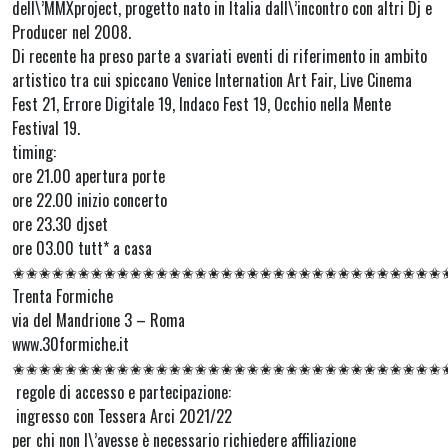
dell\’MMXproject, progetto nato in Italia dall\’incontro con altri Dj e
Producer nel 2008.
Di recente ha preso parte a svariati eventi di riferimento in ambito
artistico tra cui spiccano Venice Internation Art Fair, Live Cinema
Fest 21, Errore Digitale 19, Indaco Fest 19, Occhio nella Mente
Festival 19.
timing:
ore 21.00 apertura porte
ore 22.00 inizio concerto
ore 23.30 djset
ore 03.00 tutt* a casa
✬✬✬✬✬✬✬✬✬✬✬✬✬✬✬✬✬✬✬✬✬✬✬✬✬✬✬✬✬✬✬✬✬
Trenta Formiche
via del Mandrione 3 – Roma
www.30formiche.it
✬✬✬✬✬✬✬✬✬✬✬✬✬✬✬✬✬✬✬✬✬✬✬✬✬✬✬✬✬✬✬✬✬
regole di accesso e partecipazione:
ingresso con Tessera Arci 2021/22
per chi non l\’avesse è necessario richiedere affiliazione