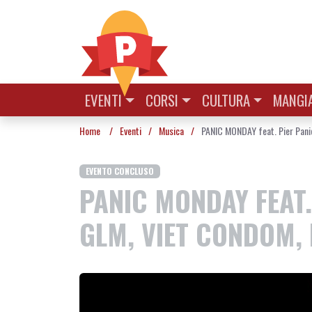
Vai al contenuto
EVENTI
CORSI
CULTURA
MANGIA
Home
/
Eventi
/
Musica
/
PANIC MONDAY feat. Pier Panic
EVENTO CONCLUSO
PANIC MONDAY FEAT.
GLM, VIET CONDOM, 