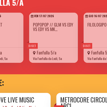
LLA 5/A
6
VEN 17/07 2026
GIO 16/07 20
ET
POPOPOP // GLM VS EDY
FILOLOGIPO
VS EDY VS MK…
DJSET
DJSET
/a
Fanfulla 5/a
Fanfulla 
odi, 5a
Via Fanfulla da Lodi, 5a
Via Fanfulla da 
E:
VE LIVE MUSIC
METROCORE CIRCO
ARCI