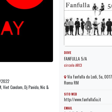
DOVE
FANFULLA 5/A
circolo ARCI
Via Fanfulla da Lodi, 5a, 001
1/2022
Roma RM
M, Viet Condom, Dj Pavido, Nic &
SITO WEB
http://www.fanfulla5a.it
EMAIL