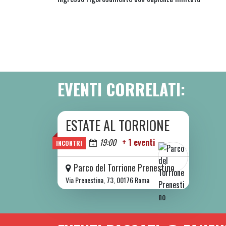
EVENTI CORRELATI:
ESTATE AL TORRIONE
DA SAB 06/06 A SAB 08/08 2026
Oggi
19:00
+ 1 eventi
INCONTRI
Parco del Torrione Prenestino
Via Prenestina, 73, 00176 Roma