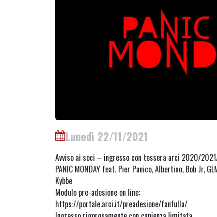
Lunedì 22/11/2021
Avviso ai soci – ingresso con tessera arci 2020/202
PANIC MONDAY feat. Pier Panico, Albertino, Bob Jr, GL
Kybbe
Modulo pre-adesione on line:
https://portale.arci.it/preadesione/fanfulla/
Ingresso rigorosamente con capienza limitata