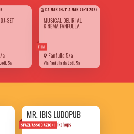
26
DA MAR 04/11 A MAR 25/11 2025
 DJ-SET
MUSICAL DELIRI AL
KINEMA FANFULLA
FILM
5/a
Fanfulla 5/a
Lodi, 5a
Via Fanfulla da Lodi, 5a
MR. IBIS LUDOPUB
games books workshops
SPAZI/ASSOCIAZIONI