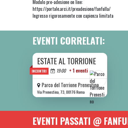
Modulo pre-adesione on line:
https://portale.arci.it/preadesione/fanfulla/
Ingresso rigorosamente con capienza limitata
EVENTI CORRELATI:
ESTATE AL TORRIONE
DA SAB 06/06 A SAB 08/08 2026
Oggi
19:00
+ 1 eventi
INCONTRI
Parco del Torrione Prenestino
Via Prenestina, 73, 00176 Roma
EVENTI PASSATI @ FANFU