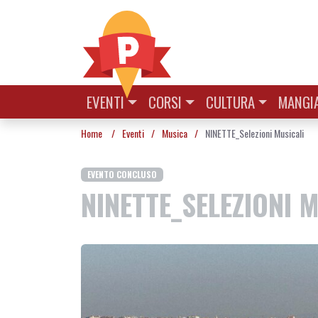
Vai al contenuto
EVENTI
CORSI
CULTURA
MANGIA
Home
/
Eventi
/
Musica
/
NINETTE_Selezioni Musicali
EVENTO CONCLUSO
NINETTE_SELEZIONI 