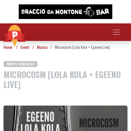
Vai al contenuto
Home
/
Eventi
/
Musica
/
Microcosm [Lola Kola + Egeeno Live]
EVENTO CONCLUSO
MICROCOSM [LOLA KOLA + EGEENO
LIVE]