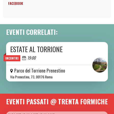
FACEBOOK
EVENTI CORRELATI:
ESTATE AL TORRIONE
DA SAB 06/06 A SAB 08/08 2026
Oggi
19:00
INCONTRI
Parco del Torrione Prenestino
Via Prenestina, 73, 00176 Roma
EVENTI PASSATI @ TRENTA FORMICHE