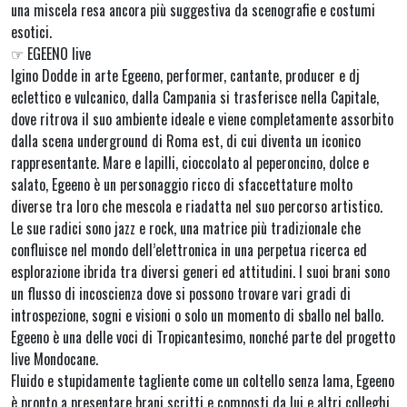
una miscela resa ancora più suggestiva da scenografie e costumi
esotici.
☞ EGEENO live
Igino Dodde in arte Egeeno, performer, cantante, producer e dj
eclettico e vulcanico, dalla Campania si trasferisce nella Capitale,
dove ritrova il suo ambiente ideale e viene completamente assorbito
dalla scena underground di Roma est, di cui diventa un iconico
rappresentante. Mare e lapilli, cioccolato al peperoncino, dolce e
salato, Egeeno è un personaggio ricco di sfaccettature molto
diverse tra loro che mescola e riadatta nel suo percorso artistico.
Le sue radici sono jazz e rock, una matrice più tradizionale che
confluisce nel mondo dell’elettronica in una perpetua ricerca ed
esplorazione ibrida tra diversi generi ed attitudini. I suoi brani sono
un flusso di incoscienza dove si possono trovare vari gradi di
introspezione, sogni e visioni o solo un momento di sballo nel ballo.
Egeeno è una delle voci di Tropicantesimo, nonché parte del progetto
live Mondocane.
Fluido e stupidamente tagliente come un coltello senza lama, Egeeno
è pronto a presentare brani scritti e composti da lui e altri colleghi