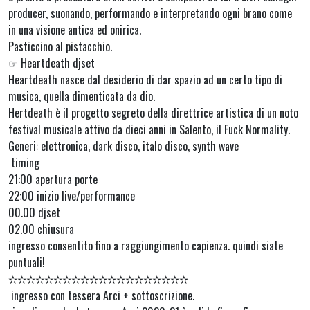
producer, suonando, performando e interpretando ogni brano come
in una visione antica ed onirica.
Pasticcino al pistacchio.
☞ Heartdeath djset
Heartdeath nasce dal desiderio di dar spazio ad un certo tipo di
musica, quella dimenticata da dio.
Hertdeath è il progetto segreto della direttrice artistica di un noto
festival musicale attivo da dieci anni in Salento, il Fuck Normality.
Generi: elettronica, dark disco, italo disco, synth wave
timing
21:00 apertura porte
22:00 inizio live/performance
00.00 djset
02.00 chiusura
ingresso consentito fino a raggiungimento capienza. quindi siate
puntuali!
✫✫✫✫✫✫✫✫✫✫✫✫✫✫✫✫✫✫✫✫
ingresso con tessera Arci + sottoscrizione.