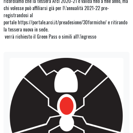
ricordiamo che la tessera Arci 2020-21 è valida fino a fine anno, ma
chi volesse può affiliarsi già per l\’annualità 2021-22 pre-
registrandosi al
portale https://portale.arci.it/preadesione/30formiche/ e ritirando
la tessera nuova in sede.
verrà richiesto il Green Pass o simili all\’ingresso