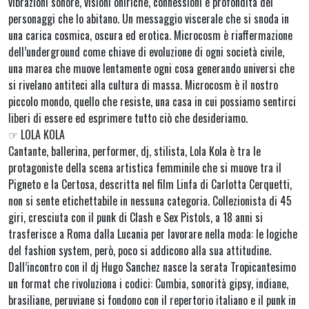
vibrazioni sonore, visioni oniriche, connessioni e profondità dei
personaggi che lo abitano. Un messaggio viscerale che si snoda in
una carica cosmica, oscura ed erotica. Microcosm è riaffermazione
dell’underground come chiave di evoluzione di ogni società civile,
una marea che muove lentamente ogni cosa generando universi che
si rivelano antiteci alla cultura di massa. Microcosm è il nostro
piccolo mondo, quello che resiste, una casa in cui possiamo sentirci
liberi di essere ed esprimere tutto ciò che desideriamo.
☞ LOLA KOLA
Cantante, ballerina, performer, dj, stilista, Lola Kola è tra le
protagoniste della scena artistica femminile che si muove tra il
Pigneto e la Certosa, descritta nel film Linfa di Carlotta Cerquetti,
non si sente etichettabile in nessuna categoria. Collezionista di 45
giri, cresciuta con il punk di Clash e Sex Pistols, a 18 anni si
trasferisce a Roma dalla Lucania per lavorare nella moda: le logiche
del fashion system, però, poco si addicono alla sua attitudine.
Dall’incontro con il dj Hugo Sanchez nasce la serata Tropicantesimo
un format che rivoluziona i codici: Cumbia, sonorità gipsy, indiane,
brasiliane, peruviane si fondono con il repertorio italiano e il punk in