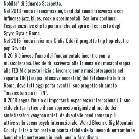
Nobiltà” di Eduardo Scarpetta.
Nel 2013 fonda i Transmission, band dal sound trasversale con
influenze jazz, blues, rock e sperimentali. Con loro continua
l’esperienza live che lo porta anche ad aprire il concerto degli
Spyro Gyra a Roma.
Nel 2015 fonda insieme a Giulia Oddi il progetto trip hop-electro
pop Govinda.
Il 2016 è invece l’anno del fondamentale incontro con la
musicoterapia. Decide di iscriversi alla triennale di musicoterapia
alla FEDIM e presto inizia a lavorare come musicoterapeuta nel
reparto TIN (terapia intensiva neonatale) del Fatebenefratelli di
Roma, dove tutt’oggi porta avanti il suo progetto chiamato
“musicoterapia in TIN”.
Il 2018 segna l’inizio di importanti esperienze internazionali. Il suo
stile chitarristico e il suo approccio originale al mondo dei
sintetizzatori vengono notati da due delle band romane più
attive sulla scena psych internazionale, Weird Bloom e Big Mountain
County. Entra a far parte in pianta stabile della lineup di entrambe le
band che lo porteranno in pochi anni a fare diversi