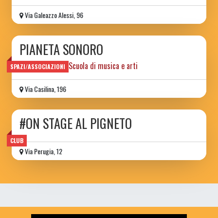
Via Galeazzo Alessi, 96
PIANETA SONORO
Spazio sociale e Scuola di musica e arti
SPAZI/ASSOCIAZIONI
Via Casilina, 196
#ON STAGE AL PIGNETO
CLUB
Via Perugia, 12