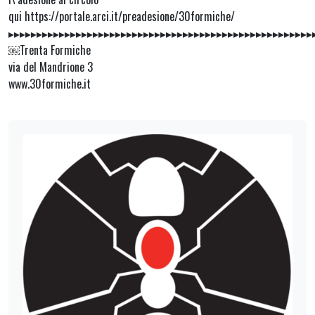
qui https://portale.arci.it/preadesione/30formiche/
▸▸▸▸▸▸▸▸▸▸▸▸▸▸▸▸▸▸▸▸▸▸▸▸▸▸▸▸▸▸▸▸▸▸▸▸▸▸▸▸▸▸▸▸▸▸▸▸▸▸▸▸▸▸
￼Trenta Formiche
via del Mandrione 3
www.30formiche.it