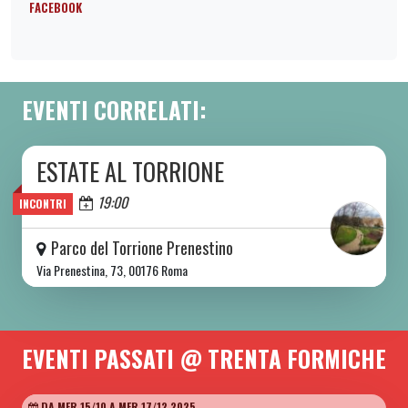
FACEBOOK
EVENTI CORRELATI:
ESTATE AL TORRIONE
DA SAB 06/06 A SAB 08/08 2026
Oggi
19:00
INCONTRI
Parco del Torrione Prenestino
Via Prenestina, 73, 00176 Roma
EVENTI PASSATI @ TRENTA FORMICHE
DA MER 15/10 A MER 17/12 2025