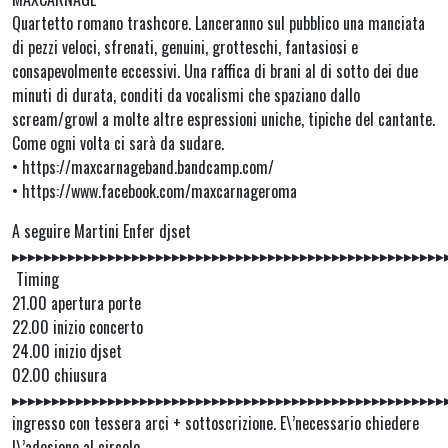
Quartetto romano trashcore. Lanceranno sul pubblico una manciata
di pezzi veloci, sfrenati, genuini, grotteschi, fantasiosi e
consapevolmente eccessivi. Una raffica di brani al di sotto dei due
minuti di durata, conditi da vocalismi che spaziano dallo
scream/growl a molte altre espressioni uniche, tipiche del cantante.
Come ogni volta ci sarà da sudare.
• https://maxcarnageband.bandcamp.com/
• https://www.facebook.com/maxcarnageroma
A seguire Martini Enfer djset
▸▸▸▸▸▸▸▸▸▸▸▸▸▸▸▸▸▸▸▸▸▸▸▸▸▸▸▸▸▸▸▸▸▸▸▸▸▸▸▸▸▸▸▸▸▸▸▸▸▸▸▸▸▸
Timing
21.00 apertura porte
22.00 inizio concerto
24.00 inizio djset
02.00 chiusura
▸▸▸▸▸▸▸▸▸▸▸▸▸▸▸▸▸▸▸▸▸▸▸▸▸▸▸▸▸▸▸▸▸▸▸▸▸▸▸▸▸▸▸▸▸▸▸▸▸▸▸▸▸▸
ingresso con tessera arci + sottoscrizione. E\’necessario chiedere
l\’adesione al circolo