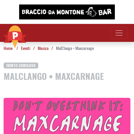
Vai al contenuto
Home
/
Eventi
/
Musica
/
MalClango • Maxcarnage
EVENTO CONCLUSO
MALCLANGO • MAXCARNAGE