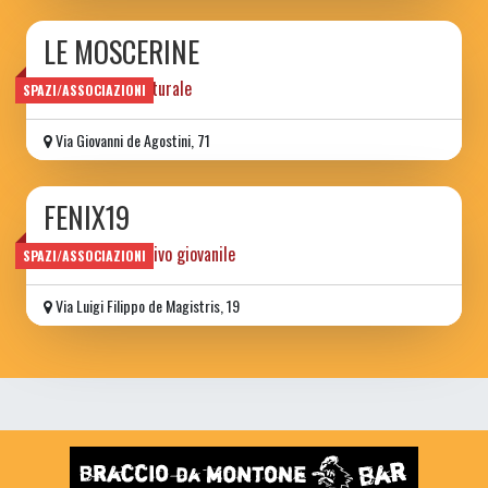
LE MOSCERINE
associazione culturale
SPAZI/ASSOCIAZIONI
Via Giovanni de Agostini, 71
FENIX19
centro aggregativo giovanile
SPAZI/ASSOCIAZIONI
Via Luigi Filippo de Magistris, 19